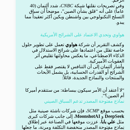
الزخم.
وفي تصريحات نقلتها شبكة
CNBC
، شدد ألتمان (40
عاماً) على أنه “قلق بشأن الصين”، موضحاً أن سباق
التسلح التكنولوجي بين واشنطن وبكين أكثر تعقيداً مما
يبدو.
هواوي وتحدي الاعتماد على الشرائح الأمريكية
وكشف التقرير أن شركة
هواوي
تعمل على تطوير حلول
خاصة تقلل من اعتمادها على شرائح الاستدلال في
الذكاء الاصطناعي، ما يعكس محاولتها تقليص أثر
العقوبات الأميركية.
وأشار ألتمان إلى أن التنافس لا يقتصر فقط على
الشرائح أو القدرات الحسابية، بل يشمل الأبحاث
والمنتجات والنماذج الجديدة، قائلاً:
“لا أعتقد أن الأمر سيكون ببساطة: من ستتقدم أميركا
أم الصين؟”.
نماذج مفتوحة المصدر تدعم السباق الصيني
بحسب موقع
SCMP
، فإن شركات ناشئة صينية مثل
DeepSeek
و
MoonshotAI
، إلى جانب شركات كبرى
مثل
علي بابا
، عززت موقعها في الصناعة عبر إطلاق
نماذج مفتوحة المصدر منخفضة التكلفة ومرنة، ما جعلها