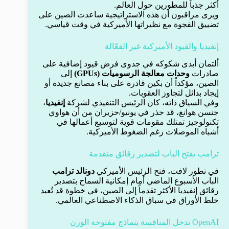
أكثر جذباً للمطورين حول العالم.
ويرى مراقبون أن هذه الاستراتيجية ساعدت الصين على
تضييق الفجوة مع نظيراتها الأميركية في وقت قياسي.
إنفيديا والقيود الأميركية غير الفعّالة
ألتمان أبدى شكوكه في جدوى فرض قيود إضافية على
صادرات
وحدات معالجة الرسوميات (GPUs)
إلى
الصين، مؤكداً أن بكين قادرة على بناء مصانع جديدة أو
إيجاد بدائل لتجاوز العقوبات.
وفي السياق ذاته، كان الرئيس التنفيذي لشركة
إنفيديا
،
جنسن هوانغ، قد حذر في يونيو/حزيران من أن هواوي
تكنولوجيز تمتلك مقومات قوية لتوسيع أعمالها في
أشباه الموصلات رغم الضغوط الأميركية.
ترامب يفتح الباب لتصدير رقائق متقدمة
في تطور لافت، فتح الرئيس الأميركي
دونالد ترامب
الباب الأسبوع الماضي أمام إمكانية السماح بتصدير
رقائق إنفيديا الأكثر تقدماً إلى الصين، في خطوة قد تُعيد
خلط الأوراق في سباق الذكاء الاصطناعي العالمي.
OpenAI تدخل المنافسة بنماذج مفتوحة الوزن