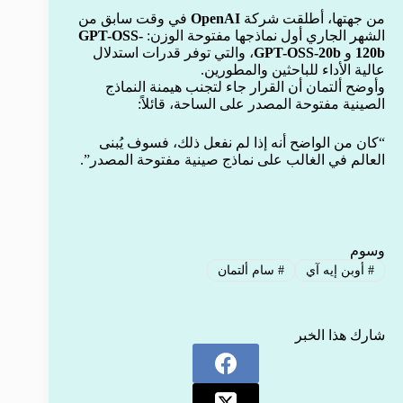
من جهتها، أطلقت شركة
OpenAI
في وقت سابق من
الشهر الجاري أول نماذجها مفتوحة الوزن:
GPT-OSS-
120b
و
GPT-OSS-20b
، والتي توفر قدرات استدلال
عالية الأداء للباحثين والمطورين.
وأوضح ألتمان أن القرار جاء لتجنب هيمنة النماذج
الصينية مفتوحة المصدر على الساحة، قائلاً:
“كان من الواضح أنه إذا لم نفعل ذلك، فسوف يُبنى
العالم في الغالب على نماذج صينية مفتوحة المصدر”.
وسوم
#
أوبن إيه آي
#
سام ألتمان
شارك هذا الخبر