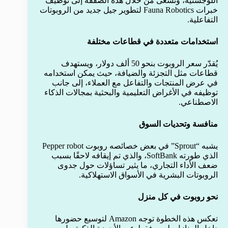
اللوجستية، وتسعى من خلال هذه الصفقة إلى توظيف
خبرات Fauna Robotics لتطوير جيل جديد من الروبوتات
التفاعلية.
استخدامات متعددة في قطاعات مختلفة
يُقدّر سعر الروبوت بنحو 50 ألف دولار، ويستهدف
قطاعات مثل التجزئة والضيافة، حيث يمكن استخدامه
في عرض المنتجات والتفاعل مع العملاء، إلى جانب
توظيفه في الأغراض التعليمية والبحثية بمجالات الذكاء
الاصطناعي.
منافسة وتحديات السوق
يشبه “Sprout” في بعض خصائصه روبوت Pepper robot
الذي طورته SoftBank، والذي تم إيقافه لاحقًا بسبب
ضعف الأداء التجاري، ما يثير تساؤلات حول جدوى
الروبوتات البشرية في الأسواق الاستهلاكية.
نحو روبوت في كل منزل
تعكس هذه الخطوة توجه Amazon لتوسيع حضورها