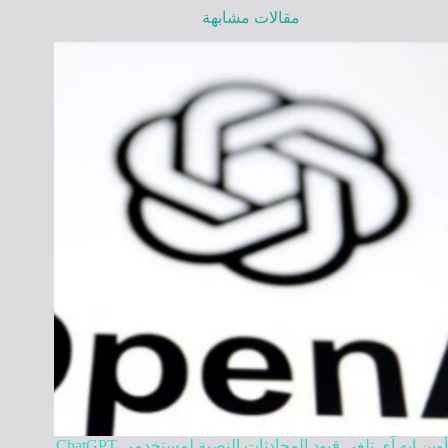
مقالات مشابهة
أوبن إيه آي تلغي قيود المحادثات النصية لمستخدمي ChatGPT