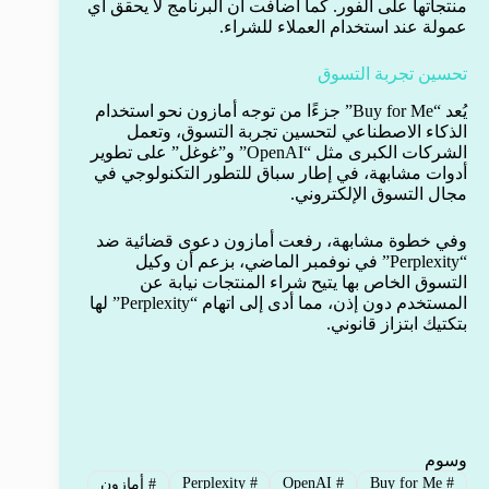
منتجاتها على الفور. كما أضافت أن البرنامج لا يحقق أي
عمولة عند استخدام العملاء للشراء.
تحسين تجربة التسوق
يُعد “Buy for Me” جزءًا من توجه أمازون نحو استخدام
الذكاء الاصطناعي لتحسين تجربة التسوق، وتعمل
الشركات الكبرى مثل “OpenAI” و”غوغل” على تطوير
أدوات مشابهة، في إطار سباق للتطور التكنولوجي في
مجال التسوق الإلكتروني.
وفي خطوة مشابهة، رفعت أمازون دعوى قضائية ضد
“Perplexity” في نوفمبر الماضي، بزعم أن وكيل
التسوق الخاص بها يتيح شراء المنتجات نيابة عن
المستخدم دون إذن، مما أدى إلى اتهام “Perplexity” لها
بتكتيك ابتزاز قانوني.
وسوم
Perplexity
#
OpenAI
#
Buy for Me
#
#
أمازون