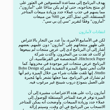
يهدف البرنامج إلى مساعدة المتسوقين في العثور على
أي منتج يحتاجونه، حتى لو لم يكن متاحًا على “أمازون”،
مما يسهم في جذب عملاء جدد وزيادة مبيعات المتاجر
المستقلة، التي تمثل أكثر من 60% من مبيعات
“أمازون” وفقًا لتقرير “سي إن بي سي”.
انتقادات لأمازون
لكن في الأسابيع الأخيرة، بدأ عدد من التجار بالاعتراض
على ظهور منتجاتهم على “أمازون” دون علمهم. بعضهم
أشار إلى أن البرنامج أدى إلى عرض منتجات لم يبيعوها
أو كانت قد نفدت من المخزون. وأكدت شركة
Hitchcock Paper، المتخصصة في القرطاسية، أن
البرنامج عرض منتجات غير موجودة في مخزونها. كما
قالت أنجي تشوا، المديرة التنفيذية لشركة Bobo Design
Studio، إنها تلقت طلبات شراء من خلال الميزة رغم أنها
لم تشارك في البرنامج، مما جعلها تشعر بأنها مُجبرة
على العمل بنموذج دروب شيبنج غير مرغوب فيه.
أمازون ردّت على هذه الاعتراضات مشيرة إلى أن
الميزة توفر فرصة للمتاجر المستقلة للوصول إلى
عملاء جدد وزيادة المبيعات. وأوضحت أنه يمكن للمتاجر
الانسحاب من البرنامج في أي وقت، وسيتم إزالة