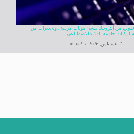
نموذج من أنثروبيك ينشئ هويات مزيفة.. وتحذيرات من
سلوكيات خادعة للذكاء الاصطناعي
7 أغسطس, 2026
2 mins