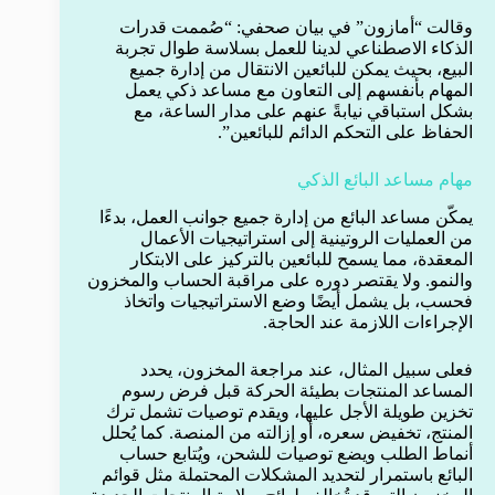
وقالت “أمازون” في بيان صحفي: “صُممت قدرات
الذكاء الاصطناعي لدينا للعمل بسلاسة طوال تجربة
البيع، بحيث يمكن للبائعين الانتقال من إدارة جميع
المهام بأنفسهم إلى التعاون مع مساعد ذكي يعمل
بشكل استباقي نيابةً عنهم على مدار الساعة، مع
الحفاظ على التحكم الدائم للبائعين”.
مهام مساعد البائع الذكي
يمكّن مساعد البائع من إدارة جميع جوانب العمل، بدءًا
من العمليات الروتينية إلى استراتيجيات الأعمال
المعقدة، مما يسمح للبائعين بالتركيز على الابتكار
والنمو. ولا يقتصر دوره على مراقبة الحساب والمخزون
فحسب، بل يشمل أيضًا وضع الاستراتيجيات واتخاذ
الإجراءات اللازمة عند الحاجة.
فعلى سبيل المثال، عند مراجعة المخزون، يحدد
المساعد المنتجات بطيئة الحركة قبل فرض رسوم
تخزين طويلة الأجل عليها، ويقدم توصيات تشمل ترك
المنتج، تخفيض سعره، أو إزالته من المنصة. كما يُحلل
أنماط الطلب ويضع توصيات للشحن، ويُتابع حساب
البائع باستمرار لتحديد المشكلات المحتملة مثل قوائم