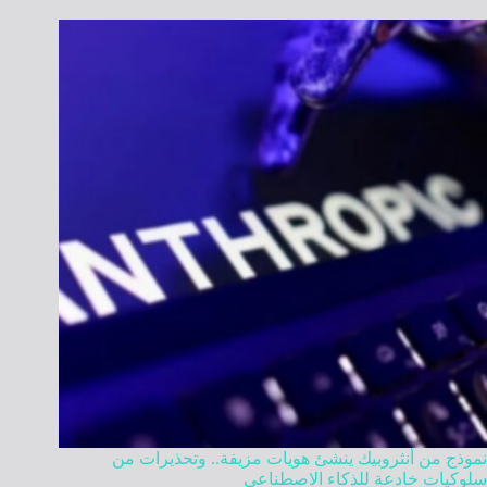
نموذج من أنثروبيك ينشئ هويات مزيفة.. وتحذيرات من
سلوكيات خادعة للذكاء الاصطناعي