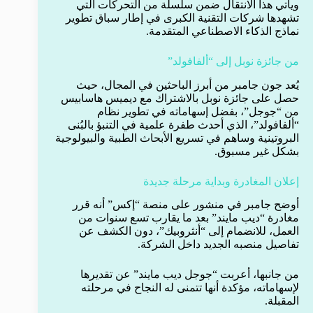
ويأتي هذا الانتقال ضمن سلسلة من التحركات التي
تشهدها شركات التقنية الكبرى في إطار سباق تطوير
نماذج الذكاء الاصطناعي المتقدمة.
من جائزة نوبل إلى “ألفافولد”
يُعد جون جامبر من أبرز الباحثين في المجال، حيث
حصل على جائزة نوبل بالاشتراك مع ديميس هاسابيس
من “جوجل”، بفضل إسهاماته في تطوير نظام
“ألفافولد”، الذي أحدث طفرة علمية في التنبؤ بالبُنى
البروتينية وساهم في تسريع الأبحاث الطبية والبيولوجية
بشكل غير مسبوق.
إعلان المغادرة وبداية مرحلة جديدة
أوضح جامبر في منشور على منصة “إكس” أنه قرر
مغادرة “ديب مايند” بعد ما يقارب تسع سنوات من
العمل، للانضمام إلى “أنثروبيك”، دون الكشف عن
تفاصيل منصبه الجديد داخل الشركة.
من جانبها، أعربت “جوجل ديب مايند” عن تقديرها
لإسهاماته، مؤكدة أنها تتمنى له النجاح في مرحلته
المقبلة.