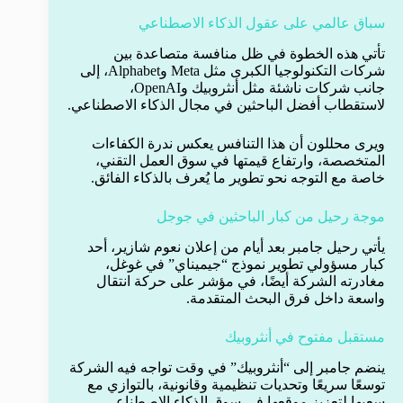
سباق عالمي على عقول الذكاء الاصطناعي
تأتي هذه الخطوة في ظل منافسة متصاعدة بين
شركات التكنولوجيا الكبرى مثل Meta وAlphabet، إلى
جانب شركات ناشئة مثل أنثروبيك وOpenAI،
لاستقطاب أفضل الباحثين في مجال الذكاء الاصطناعي.
ويرى محللون أن هذا التنافس يعكس ندرة الكفاءات
المتخصصة، وارتفاع قيمتها في سوق العمل التقني،
خاصة مع التوجه نحو تطوير ما يُعرف بالذكاء الفائق.
موجة رحيل من كبار الباحثين في جوجل
يأتي رحيل جامبر بعد أيام من إعلان نعوم شازير، أحد
كبار مسؤولي تطوير نموذج “جيميناي” في غوغل،
مغادرته الشركة أيضًا، في مؤشر على حركة انتقال
واسعة داخل فرق البحث المتقدمة.
مستقبل مفتوح في أنثروبيك
ينضم جامبر إلى “أنثروبيك” في وقت تواجه فيه الشركة
توسعًا سريعًا وتحديات تنظيمية وقانونية، بالتوازي مع
سعيها لتعزيز موقعها في سوق الذكاء الاصطناعي