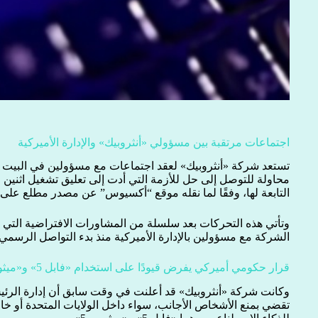
اجتماعات مرتقبة بين مسؤولي «أنثروبيك» والإدارة الأميركية
تستعد شركة «أنثروبيك» لعقد اجتماعات مع مسؤولين في البيت ا
محاولة للتوصل إلى حل للأزمة التي أدت إلى تعليق تشغيل اثنين
التابعة لها، وفقًا لما نقله موقع “أكسيوس” عن مصدر مطلع على 
وتأتي هذه التحركات بعد سلسلة من المشاورات الافتراضية التي أ
الشركة مع مسؤولين بالإدارة الأميركية منذ بدء التواصل الرسمي 
قرار حكومي أميركي يفرض قيودًا على استخدام «فابل 5» و«ميثوس 5»
تقضي بمنع الأشخاص الأجانب، سواء داخل الولايات المتحدة أو خا