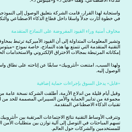
للذكاء الاصطناعي، وهما «فابل 5» و«ميثوس 5».
واستجابة لهذا القرار، قامت الشركة بتعليق الوصول إلى النمو
في خطوة أثارت جدلاً واسعًا داخل قطاع الذكاء الاصطناعي والتكن
مخاوف أمنية وراء القيود المفروضة على النماذج المتقدمة
وتشير المعلومات المتداولة إلى أن القيود الأميركية ترتبط بمخاو
إمكاناته المرتبطة بمجالات الاختراق الإلكتروني والاستخدامات ا
ولهذا السبب، امتنعت «أنثروبيك» سابقًا عن إتاحته على نطاق 
الوصول إليه.
«فابل» يدخل السوق بإجراءات حماية إضافية
وقبل أيام قليلة من اندلاع الأزمة، أطلقت الشركة نسخة عامة من
مجموعة من تدابير الحماية والأمن السيبراني المصممة للحد من ا
تقنيات الذكاء الاصطناعي المتقدمة.
وتترقب الأوساط التقنية نتائج الاجتماعات المرتقبة بين «أنثروبي
تسهم المباحثات في التوصل إلى آلية توازن بين متطلبات الأمن ال
للمستخدمين والشركات حول العالم.