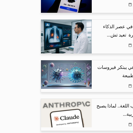
في عصر الذكاء
ة تعيد تش...
عي يبتكر فيروسات
طبيعة
اللغة.. لماذا يصبح
ية...