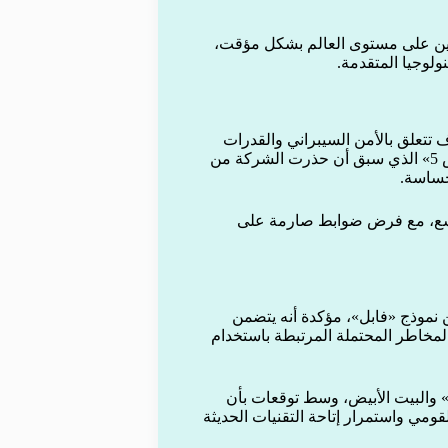
ذجين على مستوى العالم بشكل مؤقت،
ولوجيا المتقدمة.
ف تتعلق بالأمن السيبراني والقدرات
التقنية المتقدمة التي تتمتع بها هذه النماذج، خاصة نموذج «ميثوس 5» الذي سبق أن حذرت الشركة من
لحساسة.
واسع، مع فرض ضوابط صارمة على
 نموذج «فابل»، مؤكدة أنه يتضمن
لمخاطر المحتملة المرتبطة باستخدام
ك» والبيت الأبيض، وسط توقعات بأن
قومي واستمرار إتاحة التقنيات الحديثة