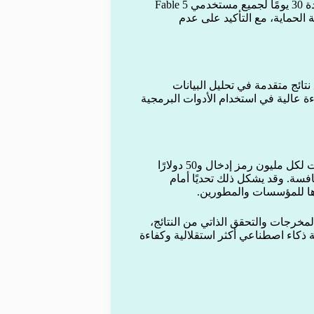
كما قررت الشركة تطبيق سياسة الاحتفاظ ببيانات الاستخدام لمدة 30 يومًا لجميع مستخدمي Fable 5
ظمة الحماية، مع التأكيد على عدم
نتائج متقدمة في تحليل البيانات
ة عالية في استخدام الأدوات البرمجية
حددت أنثروبيك تكلفة استخدام Fable 5 وMythos 5 عند 10 دولارات لكل مليون رمز إدخال و50 دولارًا
فسة. وقد يشكل ذلك تحديًا أمام
رها للمؤسسات والمطورين.
مخرجات والتحقق الذاتي من النتائج،
ة ذكاء اصطناعي أكثر استقلالية وكفاءة