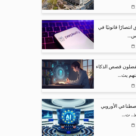
نتصارًا قانونيًا في
س...
يفضلون قصص الذكاء
هم يث...
اصطناعي الأوروبي
.. ت...