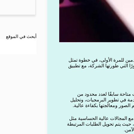
أبحث في الموقع
حة نموذجها المتقدم Claude Fable 5 للمستخدمين للمرة الأولى، في خطوة تمثل
رًا التي طورتها الشركة، مع تطبيق
ل إصدار عام من سلسلة Mythos التي كانت متاحة سابقًا لعدد محدود من
دمة في تطوير البرمجيات، وتحليل
م الصور ومعالجتها بكفاءة عالية.
مع المجالات عالية الحساسية مثل
ج، حيث يتم تحويل الطلبات المرتبطة
لآمن.