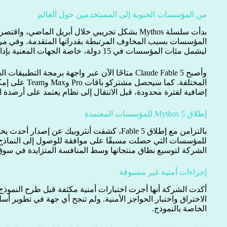
من المؤسسات الحيوية إلى المستخدمين حول العالم
بدأت سلسلة Mythos بشكل تجريبي خلال أبريل الماضي،
المؤسسات بسبب المخاوف المرتبطة بقدراتها المتقدمة. وفي مر
ليشمل مئات المؤسسات في 15 دولة، خاصة الجهات المعنية بإدارة البنية التحتية الحيوية.
وأصبح Claude Fable 5 متاحًا الآن عبر واجهة برمجة
المختلفة. كما سيح
إضافية لفترة محدودة، قبل الانتقال إلى نظام يعتمد على أرصدة ا
إطلاق Mythos 5 للمؤسسات المعتمدة
بالتزامن مع إطلاق Fable 5، كشفت أنثروبيك عن إصدار أحدث يحمل اسم
للمؤسسات التي حصلت مسبقًا على موافقة للوصول إلى النماذج ا
الشركة لتوسيع نطاق منتجاتها وسط المنافسة المتزايدة في سوق
إجراءات أمنية غير مسبوقة
أكدت الشركة أنها أجرت اختبارات أمنية مكثفة قبل طرح النمو
الاختراق واختبار الحواجز الأمنية. ولم تنجح أي جهة في تطوير أ
الخاصة بالنموذج.