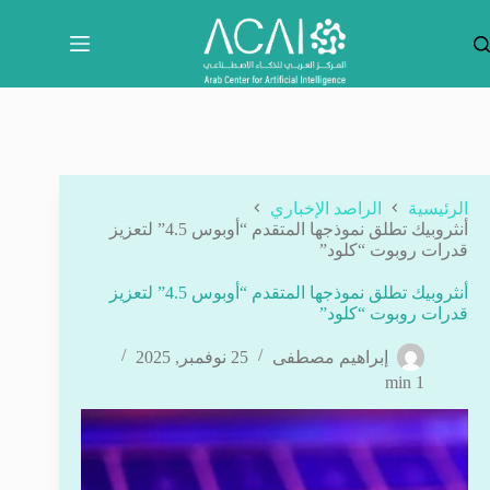
لتجاوز
لى
لمحتوى
الرئيسية
الراصد الإخباري
أنثروبيك تطلق نموذجها المتقدم “أوبوس 4.5” لتعزيز
قدرات روبوت “كلود”
أنثروبيك تطلق نموذجها المتقدم “أوبوس 4.5” لتعزيز
قدرات روبوت “كلود”
إبراهيم مصطفى
25 نوفمبر, 2025
1 min