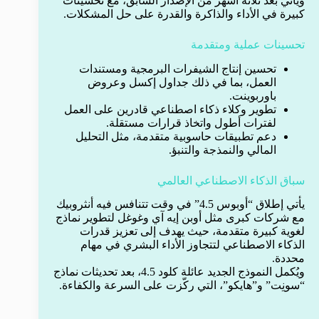
ويأتي بعد ثلاثة أشهر من الإصدار السابق، مع تحسينات
كبيرة في الأداء والذاكرة والقدرة على حل المشكلات.
تحسينات عملية ومتقدمة
تحسين إنتاج الشيفرات البرمجية ومستندات
العمل، بما في ذلك جداول إكسل وعروض
باوربوينت.
تطوير وكلاء ذكاء اصطناعي قادرين على العمل
لفترات أطول واتخاذ قرارات مستقلة.
دعم تطبيقات حاسوبية متقدمة، مثل التحليل
المالي والنمذجة والتنبؤ.
سباق الذكاء الاصطناعي العالمي
يأتي إطلاق “أوبوس 4.5” في وقت تتنافس فيه أنثروبيك
مع شركات كبرى مثل أوبن إيه آي وغوغل لتطوير نماذج
لغوية كبيرة متقدمة، حيث يهدف إلى تعزيز قدرات
الذكاء الاصطناعي لتتجاوز الأداء البشري في مهام
محددة.
ويُكمل النموذج الجديد عائلة كلود 4.5، بعد تحديثات نماذج
“سونِت” و”هايكو”، التي ركّزت على السرعة والكفاءة.