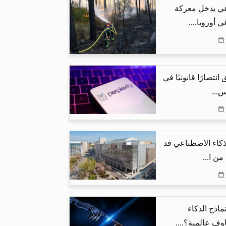
عي يدخل معركة
 أوروبا....
نتصارًا قانونيًا في
س...
لذكاء الاصطناعي قد
ماذج الذكاء
ف عالمية؟....