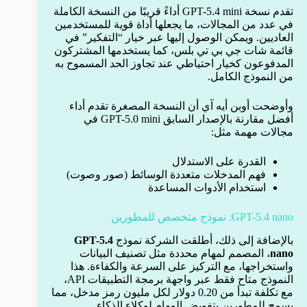
تقدم نسخة GPT-5.4 mini أداءً قريبًا من النسخة الكاملة
في عدد من المجالات، ما يجعلها أداة قوية للمستخدمين
العاديين. ويمكن الوصول إليها عبر خيار “التفكير” في
قائمة شات جي بي تي بلس، كما يستخدمها المشتركون
المدفوعون كخيار احتياطي عند تجاوز الحد المسموح به
من النموذج الكامل.
وأوضحت أوبن أيه آي أن النسخة المصغرة تقدم أداء
أفضل مقارنة بالإصدار السابق GPT-5.0 mini في
مجالات مهمة مثل:
القدرة على الاستدلال
فهم المدخلات متعددة الوسائط (صور وصوت)
استخدام الأدوات المساعدة
GPT-5.4 nano: نموذج متخصص للمطورين
بالإضافة إلى ذلك، أطلقت الشركة نموذج
GPT-5.4
nano
، المصمم لمهام محددة مثل تصنيف البيانات
واستخراجها، مع التركيز على السرعة والكفاءة. هذا
النموذج متاح فقط عبر واجهة برمجة التطبيقات API،
مع تكلفة تبدأ من 0.20 دولار لكل مليون رمز مدخل، مما
يسمح للمطورين بتفويض المهام لوكلاء الذكاء