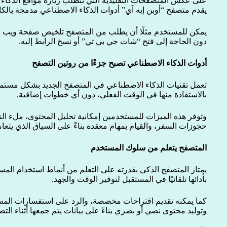
على عكس المتصفحات التقليدية التي تتطلب زيارة مواقع الذكاء 
يقدم متصفح “أوبن إيه آي” أدوات الذكاء الاصطناعي مدمجة بالك
يمكن للمستخدم مثلًا أن يطلب من المتصفح تلخيص صفحة ويب بم
دون الحاجة إلى فتح “شات جي بي تي” أو نسخ الرابط إليه.
أدوات الذكاء الاصطناعي تصبح جزءًا من روتين التصفح
تعمل تقنيات الذكاء الاصطناعي في المتصفح الجديد بشكل مستم
بالاستفادة منها في الوقت الفعلي، دون أي خطوات إضافية.
وتوفر هذه الميزات للمستخدمين إمكانية تحليل المحتوى، ملء ال
حجوزات السفر، والقيام بمهام معقدة بناءً على السياق الذي يتع
المتصفح يتعلم من سلوك المستخدم
يمتاز المتصفح الذكي بقدرته على التعلم من أنماط استخدام المست
بأدائها تلقائيًا في المستقبل لتوفير الوقت والجهد.
كما يمكنه تقديم اقتراحات مخصصة، والرد على استفسارات المست
وتوليد محتوى نصي أو بصري بناءً على بيانات يتم جمعها أثناء التص