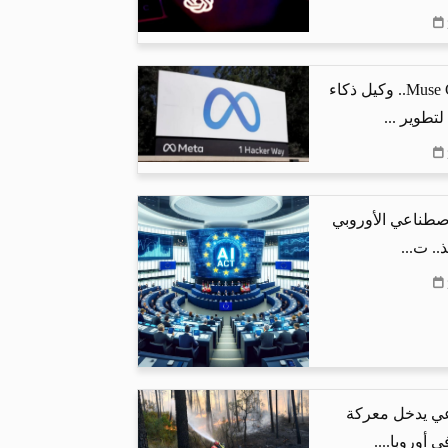
ميتا تطلق Muse Code.. وكيل ذكاء
تطوير ...
اصطناعي الأوروبي
.. ت...
عي يدخل معركة
 أوروبا....