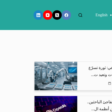
English
ي: ثورة تسرّع
ت وتعيد ت...
اذج OpenAI تفاجئ الباحثين..
أنظمة ال...