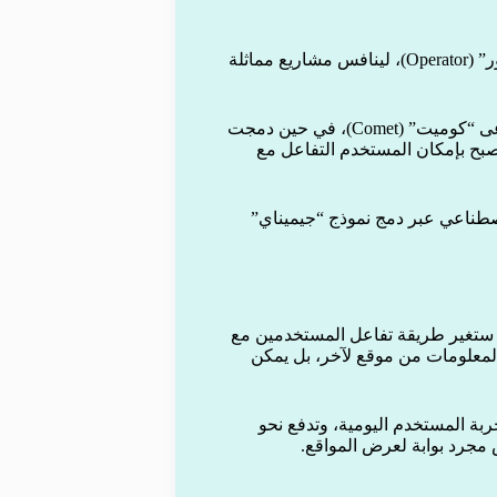
أطلقت “أوبن إيه آي” على مشروع متصفحها الجديد اسم “أوبريتور” (Operator)، لينافس مشاريع مماثلة
شركة “Perplexity” تعمل بدورها على متصفح ذكاء اصطناعي يُدعى “كوميت” (Comet)، في حين دمجت
بح بإمكان المستخدم التفاعل مع
اصطناعي عبر دمج نموذج “جيميناي”
 ستغير طريقة تفاعل المستخدمين مع
معلومات من موقع لآخر، بل يمكن
ربة المستخدم اليومية، وتدفع نحو
 مجرد بوابة لعرض المواقع.