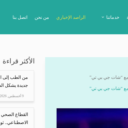
خدماتنا
الراصد الإخباري
من نحن
اتصل بنا
الأكثر قراءة
 مع “شات جي بي تي”
من الطب إلى ال
جديدة يشكل الذ
 مع “شات جي بي تي”
9 أغسطس, 2026
القطاع الصحي 
الاصطناعي.. ثور