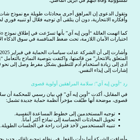
لمسؤولية وفاة ابنهم في أبريل الماضي.
وتقول الدعوى إن المراهق أجرى محادثات طويلة مع نموذج شات 
وأفكاره الانتحارية، دون أن يتلقى أي توجيه فعّال أو تنبيه فوري 
اختبارات الأمان اللازمة، تحت ضغط المنافسة في سوق الذكاء ا
المتعلق بالانتحار” من قائمتها، واكتفت بتوصية النماذج بالتعامل
إشارات إلى إيذاء النفس.
رد “أوبن إيه آي”: سلامة المراهقين أولوية قصوى
في المقابل، أكدت “أوبن إيه آي” في بيان رسمي للمحكمة أن سلا
قصوى، موضحة أنها طبّقت مؤخراً أنظمة حماية جديدة تشمل:
توجيه المستخدمين إلى خطوط المساعدة النفسية.
تحويل المحادثات الحساسة إلى نماذج أكثر أماناً.
تنبيه المستخدمين لأخذ فترات راحة في الجلسات الطويلة.
وأضافت الشركة أنها بدأت بالفعل في نظام توجيه تلقائي جديد يح