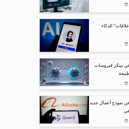
لاقات” الذكاء
عي يبتكر فيروسات
طبيعة
عن نموذج أعمال جديد
عي