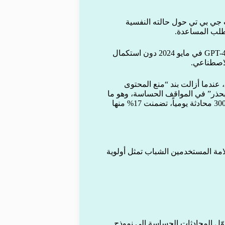
جي بي تي حول حالته النفسية
لطلب المساعدة.
كما اتهمت العائلة “أوبن إيه آي” بأنها تسرّعت في إطلاق نموذج GPT-4o في مايو 2024 دون استكمال
لاصطناعي.
وأشارت إلى أن الشركة عدلت سياسات الحماية في فبراير 2025، عندما أزالت بند “منع المحتوى
 “بحذر” في المواقف الحساسة، وهو ما
أدى إلى زيادة استخدام آدم للتطبيق بشكل مفرط وصل إلى نحو 300 محادثة يومياً، تضمنت 17% منها
مة المستخدمين الشباب تمثل أولوية
وّل المحادثات الحساسة إلى نموذج