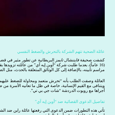
عائلة الضحية تتهم الشركة بالتحرش والضغط النفسي
كشفت صحيفة
فايننشال تايمز
البريطانية عن تطور مثير في قضية 
(16 عاماً)، بعدما طلبت شركة “أوبن إيه آي” من عائلته تزويدها 
مراسم تأبينه، بالإضافة إلى كل الوثائق المتعلقة بالحدث، مثل الص
العائلة وصفت الطلب بأنه “تحرش متعمد ومحاولة للضغط عليهم
ويتنافى مع القيم الإنسانية، خاصة في ظل ما تعانيه الأسرة من ص
أجراها مع روبوت الدردشة “شات جي بي تي”.
تفاصيل الدعوى القضائية ضد “أوبن إيه آي”
تأتي هذه التطورات ضمن الدعوى التي رفعتها عائلة راين ضد الشرك