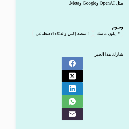
مثل OpenAI وGoogle وMeta.
وسوم
#
إيلون ماسك
#
منصة إكس والذكاء الاصطناعي
شارك هذا الخبر