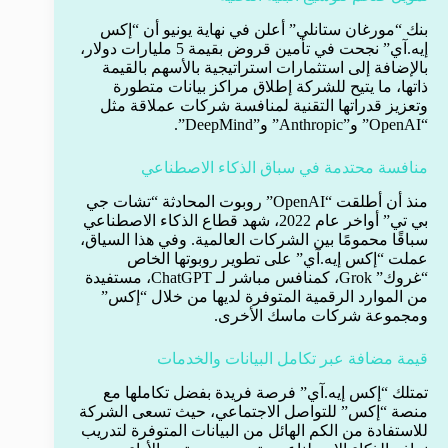
بنك “مورغان ستانلي” أعلن في نهاية يونيو أن “إكس
إيه.آي” نجحت في تأمين قروض بقيمة 5 مليارات دولار،
بالإضافة إلى استثمارات استراتيجية بالأسهم بالقيمة
ذاتها، ما يتيح للشركة إطلاق مراكز بيانات متطورة
وتعزيز قدراتها التقنية لمنافسة شركات عملاقة مثل
“OpenAI” و”Anthropic” و”DeepMind”.
منافسة محتدمة في سباق الذكاء الاصطناعي
منذ أن أطلقت “OpenAI” روبوت المحادثة “تشات جي
بي تي” أواخر عام 2022، شهد قطاع الذكاء الاصطناعي
سباقًا محمومًا بين الشركات العالمية. وفي هذا السياق،
عملت “إكس إيه.آي” على تطوير روبوتها الخاص
“غروك” Grok، كمنافس مباشر لـ ChatGPT، مستفيدة
من الموارد الرقمية المتوفرة لديها من خلال “إكس”
ومجموعة شركات ماسك الأخرى.
قيمة مضافة عبر تكامل البيانات والخدمات
تمتلك “إكس إيه.آي” فرصة فريدة بفضل تكاملها مع
منصة “إكس” للتواصل الاجتماعي، حيث تسعى الشركة
للاستفادة من الكم الهائل من البيانات المتوفرة لتدريب