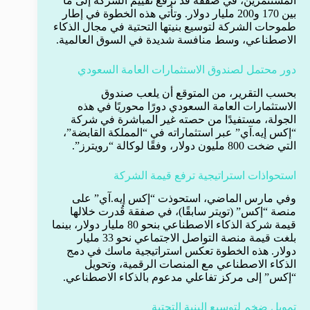
المستثمرين، في صفقة قد ترفع تقييم الشركة إلى ما
بين 170 و200 مليار دولار. وتأتي هذه الخطوة في إطار
طموحات الشركة لتوسيع بنيتها التحتية في مجال الذكاء
الاصطناعي، وسط منافسة شديدة في السوق العالمية.
دور محتمل لصندوق الاستثمارات العامة السعودي
بحسب التقرير، من المتوقع أن يلعب صندوق
الاستثمارات العامة السعودي دورًا محوريًا في هذه
الجولة، مستفيدًا من حصته غير المباشرة في شركة
“إكس إيه.آي” عبر استثماراته في “المملكة القابضة”،
التي ضخت 800 مليون دولار، وفقًا لوكالة “رويترز”.
استحواذات استراتيجية ترفع قيمة الشركة
وفي مارس الماضي، استحوذت “إكس إيه.آي” على
منصة “إكس” (تويتر سابقًا)، في صفقة قُدرت خلالها
قيمة شركة الذكاء الاصطناعي بنحو 80 مليار دولار، بينما
بلغت قيمة منصة التواصل الاجتماعي نحو 33 مليار
دولار. هذه الخطوة تعكس استراتيجية ماسك في دمج
الذكاء الاصطناعي مع المنصات الرقمية، وتحويل
“إكس” إلى مركز تفاعلي مدعوم بالذكاء الاصطناعي.
تمويل ضخم لتوسيع البنية التحتية