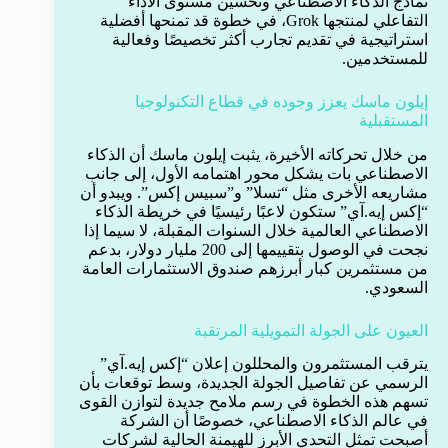
نماذج الذكاء الاصطناعي وتحسين مستوى الأداء
التفاعلي لمنتجها Grok، في خطوة قد تمنحها أفضلية
استراتيجية في تقديم تجارب أكثر تخصيصًا وفعالية
للمستخدمين.
إيلون ماسك يعزز وجوده في قطاع التكنولوجيا
المستقبلية
من خلال تحركاته الأخيرة، يثبت إيلون ماسك أن الذكاء
الاصطناعي بات يشكل محور اهتمامه الأول، إلى جانب
مشاريعه الأخرى مثل “تسلا” و”سبيس إكس”. ويبدو أن
“إكس إيه.آي” ستكون لاعبًا رئيسيًا في خريطة الذكاء
الاصطناعي العالمية خلال السنوات المقبلة، لا سيما إذا
نجحت في الوصول بتقييمها إلى 200 مليار دولار، بدعم
من مستثمرين كبار أبرزهم صندوق الاستثمارات العامة
السعودي.
العيون على الجولة التمويلية المرتقبة
يترقب المستثمرون والمحللون إعلان “إكس إيه.آي”
الرسمي عن تفاصيل الجولة الجديدة، وسط توقعات بأن
تسهم هذه الخطوة في رسم ملامح جديدة لتوازن القوى
في عالم الذكاء الاصطناعي، خصوصًا أن الشركة
أصبحت تمثل التحدي الأبرز للهيمنة الحالية لشركات