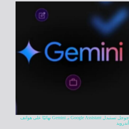
جوجل تستبدل Google Assistant بـ Gemini نهائيًا على هواتف
أندرويد