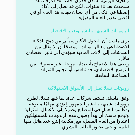
والحياة اليومية بشكل جذري، قائلاً: «لا أعرف ماذا
سيحدث بعد 10 سنوات، لكن قد نصل إلى ذكاء
اصطناعي أذكى من أي إنسان بنهاية هذا العام أو في
أقصى تقدير العام المقبل».
الروبوتات الشبيهة بالبشر وتغيير الاقتصاد
يرى ماسك أن التحول الأكبر سيأتي من دمج الذكاء
الاصطناعي مع الروبوتات، موضحًا أن الانتقال من
الشاشات إلى الآلات المادية سيؤدي إلى تأثير اقتصادي
هائل.
وصف هذا الاندماج بأنه بداية مرحلة غير مسبوقة من
التوسع الاقتصادي، قد تنافس أو تتجاوز الثورات
الصناعية السابقة.
روبوتات تسلا تصل إلى الأسواق الاستهلاكية
وفق ماسك، تستعد شركات عدة، بما فيها تسلا، لطرح
روبوتات شبيهة بالبشر للجمهور، لتؤدي مهامًا متنوعة
بدءًا من العمل في المصانع وصولًا إلى الأعمال المنزلية.
وتوقع ماسك أن يبدأ وصول هذه الروبوتات للمستهلكين
اعتبارًا من العام المقبل، مع إمكانية إنتاج عدد هائل منها
لتلبية أو حتى تجاوز الطلب البشري.