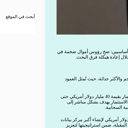
أبحث في الموقع
ن أساسيين: ضخ رؤوس أموال ضخمة في
م والأكثر حداثة، حيث تُمثل العمود
استثمار 40 مليار دولار في تكساس: أعلنت جوجل عن خطة استثمار بقيمة 40 مليار دولار أمريكي حتى
 هذا الاستثمار يهدف بشكل مباشر إلى
ة السحابية.
آسيا (الهند): التزمت جوجل باستثمار 15 مليار دولار أمريكي لإنشاء أكبر مركز بيانات
قبلة، ضمن استراتيجيتها لتعزيز