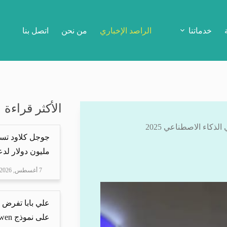
خدماتنا
الراصد الإخباري
من نحن
اتصل بنا
الأكثر قراءة
مليون دولار لدعم Mire
7 أغسطس, 2026
علي بابا تفرض 
على نموذج Qwen