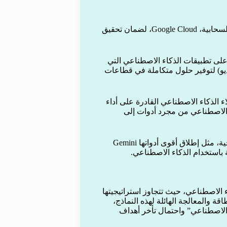
تستهدف جوجل قطاع الشركات والمؤسسات من خلال منصتها السحابية، Google Cloud، لضمان تحقيق
سائط (Multimodal AI): تركز جوجل على تطبيقات الذكاء الاصطناعي التي
يو) لتوفير حلول متكاملة في قطاعات
لعمل على تطوير عملاء الذكاء الاصطناعي القادرة على أداء
ء الاصطناعي من مجرد أدوات إلى
التعاون الأكاديمي والتعليمي: أعلنت جوجل عن شراكات استراتيجية، مثل إطلاق أقوى أدواتها Gemini
لاصطناعي، حيث تتجاوز استراتيجيتها
قة والمعالجة الهائلة لهذه النماذج،
 الاصطناعي” واحتمال تأخر أهداف