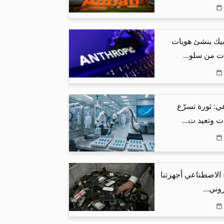
بيك ينشئ هويات
ت من سلو...
ي: ثورة تسرّع
ت وتعيد ت...
 الاصطناعي أجهزتنا
وني...