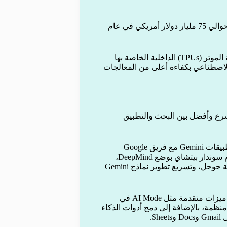
الإنفاق الرأسمالي الإجمالي: تخطط جوجل لاستثمار إجمالي يبلغ حوالي 75 مليار دولار أمريكي في عام
معالجات TPUs الداخلية: تستمر جوجل في تطوير وحدات معالجة الموتر (TPUs) الداخلية الخاصة بها
 الاصطناعي بكفاءة أعلى من المعالجات
ع وأفضل بين البحث والتطبيق
التركيز على Google DeepMind و Gemini: تم دمج فرق تطوير تطبيقات Gemini مع فريق Google
DeepMind، الذي يقوده ديميس هاسابيس. هذا الدمج يعكس التزام سوندار بيتشاي بوضع DeepMind،
الشركة الرائدة في أبحاث الذكاء الاصطناعي، في قلب استراتيجية جوجل، وتسريع تطوير نماذج Gemini
الذكاء الاصطناعي في قلب المنتجات (AI Mode): أطلقت جوجل ميزات متقدمة مثل AI Mode في
ظمة، بالإضافة إلى دمج أدوات الذكاء