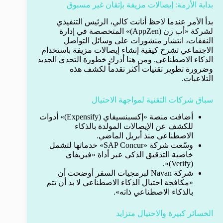
بداية الأزمة: إيصالات مزيفة بإتقان غير مسبوق
بدأ الأمر عندما لاحظ أنانت كالي، الرئيس التنفيذي
لشركة «أب زن (AppZen)» المتخصصة في إدارة
النفقات، انتشار منشورات على وسائل التواصل
الاجتماعي تشرح كيفية إنشاء إيصالات مزيفة باستخدام
الذكاء الاصطناعي. ومن هنا أدرك خطورة التحدي الجديد
وضرورة تطوير تقنيات أكثر تقدماً لكشف هذه
التلاعبات.
سباق شركات التقنية لمواجهة الاحتيال
أضافت منصة «إكسبنسيفاي (Expensify)» أدوات
للكشف عن الإيصالات المولدة بالذكاء
الاصطناعي منذ أبريل الماضي.
وسّعت شركة «SAP Concur» خدماتها لتشمل
خاصية التدقيق الذكي عبر أداة «فيريفاي
(Verify)».
شركة Navan لبرمجيات السفر أوضحت أن
«مكافحة احتيال الذكاء الاصطناعي لا بد أن تتم
بالذكاء الاصطناعي ذاته».
الخسائر كبيرة والاحتيال متزايد