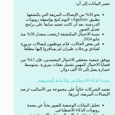
تشير البيانات إلى أن:
نحو 30% من الإيصالات المزيفة التي يكتشفها
تطبيق «AppZen» اليوم تُنتج بواسطة روبوتات
الدردشة، بعد أن كانت تعتمد سابقاً على برامج
تعديل الصور.
نسبة الاحتيال المكتشفة ارتفعت بمعدل 30% منذ
مايو 2024.
في بعض الحالات، قدّم موظفون إيصالات مزورة
لفنادق ورحلات طيران لم يسافروا إليها مطلقاً.
ووفق جمعية محققي الاحتيال المعتمدين، فإن 13% من
قضايا الاحتيال المهني تشمل نفقات مزورة، بمتوسط
خسارة يصل إلى 50 ألف دولار.
بصمة الذكاء الاصطناعي والأنماط المشبوهة
تعتمد الشركات حالياً على مجموعة من الأساليب لرصد
الإيصالات المزيفة، أبرزها:
تحليل البيانات الوصفية للصور بحثاً عن بصمة
روبوتات الذكاء الاصطناعي.
مقارنة تفاصيل الإيصال مع إيصالات حقيقية