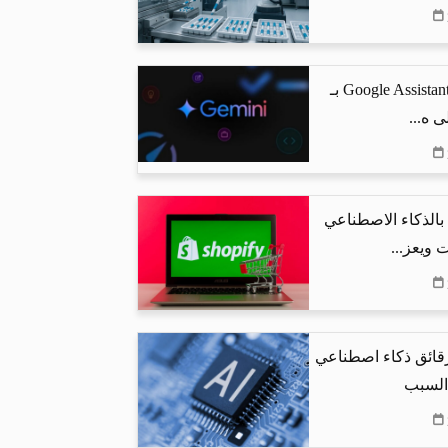
جوجل تستبدل Google Assistant بـ
البحث بالذكاء الاصطناعي
 ويعز...
رقائق ذكاء اصطناعي
 السبب