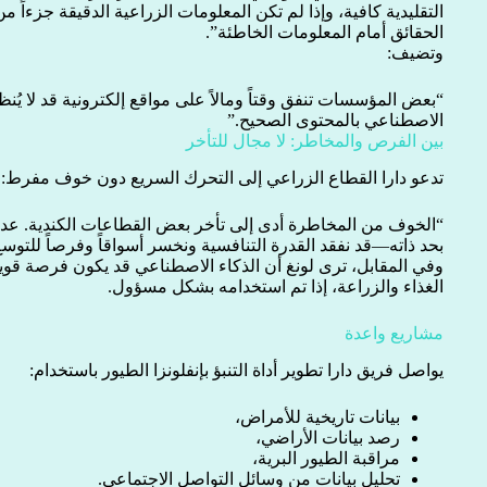
التقليدية كافية، وإذا لم تكن المعلومات الزراعية الدقيقة جزءاً
الحقائق أمام المعلومات الخاطئة”.
وتضيف:
“بعض المؤسسات تنفق وقتاً ومالاً على مواقع إلكترونية قد لا يُنظر إ
الاصطناعي بالمحتوى الصحيح.”
بين الفرص والمخاطر: لا مجال للتأخر
تدعو دارا القطاع الزراعي إلى التحرك السريع دون خوف مفرط:
“الخوف من المخاطرة أدى إلى تأخر بعض القطاعات الكندية. عد
بحد ذاته—قد نفقد القدرة التنافسية ونخسر أسواقاً وفرصاً للتوسع
وفي المقابل، ترى لونغ أن الذكاء الاصطناعي قد يكون فرصة قوي
الغذاء والزراعة، إذا تم استخدامه بشكل مسؤول.
مشاريع واعدة
يواصل فريق دارا تطوير أداة التنبؤ بإنفلونزا الطيور باستخدام:
بيانات تاريخية للأمراض،
رصد بيانات الأراضي،
مراقبة الطيور البرية،
تحليل بيانات من وسائل التواصل الاجتماعي.