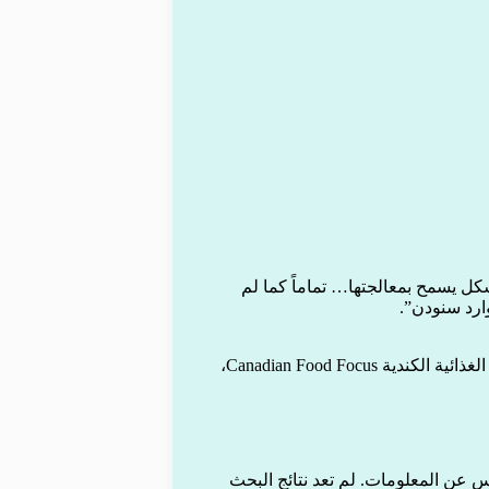
كل يسمح بمعالجتها… تماماً كما لم
ارد سنودن”.
من جانبها، تحذر دوروثي لونغ، المديرة التنفيذية لمؤسسة التوعية الغذائية الكندية Canadian Food Focus،
Chat غيّر طريقة بحث الناس عن المعلومات. لم تعد نتائج البحث