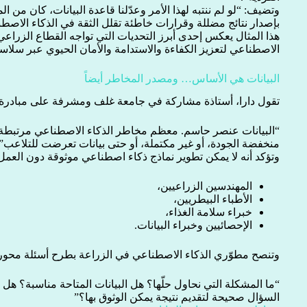
وتضيف: “لو لم ننتبه لهذا الأمر وعدّلنا قاعدة البيانات، كان من 
بإصدار نتائج مضللة وقرارات خاطئة تقلل الثقة في الذكاء الاصط
هذا المثال يعكس إحدى أبرز التحديات التي تواجه القطاع الزراعي ح
الاصطناعي لتعزيز الكفاءة والاستدامة والأمان الحيوي عبر سلاسل 
البيانات هي الأساس… ومصدر المخاطر أيضاً
تقول دارا، أستاذة مشاركة في جامعة غلف ومشرفة على مبادرة ا
“البيانات عنصر حاسم. معظم مخاطر الذكاء الاصطناعي مرتبطة بجو
منخفضة الجودة، أو غير مكتملة، أو حتى بيانات تعرضت للتلاعب”.
وتؤكد أنه لا يمكن تطوير نماذج ذكاء اصطناعي موثوقة دون العم
المهندسين الزراعيين،
الأطباء البيطريين،
خبراء سلامة الغذاء،
الإحصائيين وخبراء البيانات.
وتنصح مطوّري الذكاء الاصطناعي في الزراعة بطرح أسئلة محور
“ما المشكلة التي نحاول حلّها؟ هل البيانات المتاحة مناسبة؟ 
السؤال صحيحة لتقديم نتيجة يمكن الوثوق بها؟”