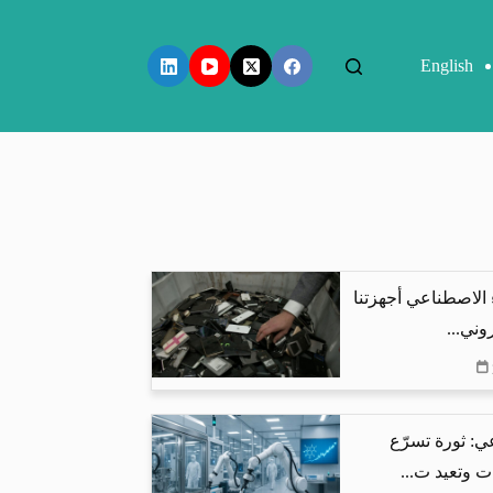
English
 الاصطناعي أجهزتنا
وني...
ي: ثورة تسرّع
ت وتعيد ت...