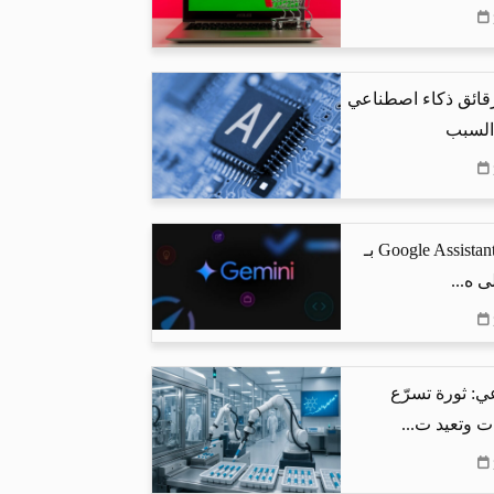
رقائق ذكاء اصطناعي
 السبب
جوجل تستبدل Google Assistant بـ
ي: ثورة تسرّع
ت وتعيد ت...