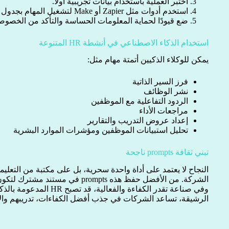
اختبر العملية باستخدام بيانات تجريبية أولاً.
استخدم أدوات مثل Zapier أو Make لتشغيل المهام بجدول يومي.
ضع قيودًا لحماية المعلومات الحساسة والتأكد من الخصوص
استخدام الذكاء الاصطناعي في أنشطة HR المتنوعة
يمكن للوكلاء الذكيين أتمتة مهام مثل:
فرز السير الذاتية
نشر الوظائف
الردود التفاعلية مع الموظفين
مراجعات الأداء
إعداد عروض التدريب والتقارير
تحليل استبيانات الموظفين ومؤشرات الموارد البشرية
تبني ثقافة prompts ناجحة
النجاح لا يعتمد على أداة واحدة سحرية، بل على مكتبة من التعليم
الشركة. من الأفضل حفظ هذه prompts في 
وفي صناعة تقدر الكفاءة والفع
الرشيقة، تساعد الشركات في جذب أفضل الكفاءات، تدريبهم والا