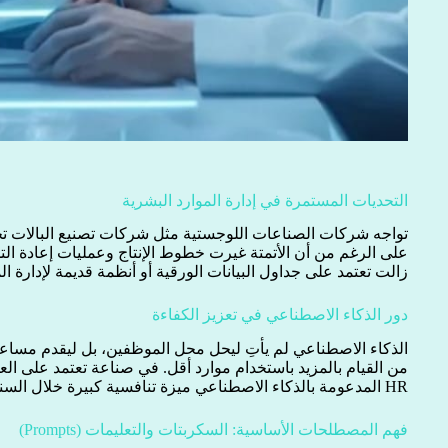
التحديات المستمرة في إدارة الموارد البشرية
تواجه شركات الصناعات اللوجستية مثل شركات تصنيع البالات تحد
على الرغم من أن الأتمتة غيرت خطوط الإنتاج وعمليات إعادة التد
زالت تعتمد على جداول البيانات الورقية أو أنظمة قديمة لإدارة الم
دور الذكاء الاصطناعي في تعزيز الكفاءة
الذكاء الاصطناعي لم يأتِ ليحل محل الموظفين، بل ليقدم مساعد
من القيام بالمزيد باستخدام موارد أقل. في صناعة تعتمد على ال
HR المدعومة بالذكاء الاصطناعي ميزة تنافسية كبيرة خلال السنوات الخمس القادمة.
فهم المصطلحات الأساسية: السكربتات والتعليمات (Prompts)