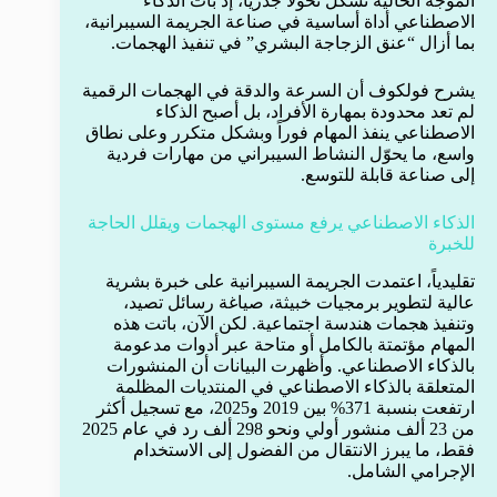
الموجة الحالية تشكل تحولاً جذرياً، إذ بات الذكاء
الاصطناعي أداة أساسية في صناعة الجريمة السيبرانية،
بما أزال “عنق الزجاجة البشري” في تنفيذ الهجمات.
يشرح فولكوف أن السرعة والدقة في الهجمات الرقمية
لم تعد محدودة بمهارة الأفراد، بل أصبح الذكاء
الاصطناعي ينفذ المهام فوراً وبشكل متكرر وعلى نطاق
واسع، ما يحوّل النشاط السيبراني من مهارات فردية
إلى صناعة قابلة للتوسع.
الذكاء الاصطناعي يرفع مستوى الهجمات ويقلل الحاجة
للخبرة
تقليدياً، اعتمدت الجريمة السيبرانية على خبرة بشرية
عالية لتطوير برمجيات خبيثة، صياغة رسائل تصيد،
وتنفيذ هجمات هندسة اجتماعية. لكن الآن، باتت هذه
المهام مؤتمتة بالكامل أو متاحة عبر أدوات مدعومة
بالذكاء الاصطناعي. وأظهرت البيانات أن المنشورات
المتعلقة بالذكاء الاصطناعي في المنتديات المظلمة
ارتفعت بنسبة 371% بين 2019 و2025، مع تسجيل أكثر
من 23 ألف منشور أولي ونحو 298 ألف رد في عام 2025
فقط، ما يبرز الانتقال من الفضول إلى الاستخدام
الإجرامي الشامل.