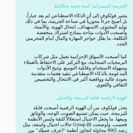
الجريمة السيبرانية كبنية تحتية متكاملة
يشير فولكوف إلى أن الذكاء الاصطناعي لم يعد خياراً،
بل أصبح جزءاً محورياً في صناعة الجريمة، بما في ذلك
توليد المحتوى، الاستهداف، انتحال الهوية، والأتمتة،
وأصبحت الأدوات متاحة بنماذج اشتراك منخفضة
التكلفة، ما يقلل حواجز المهارة والمال أمام المجرمين
الجدد.
كما أصبحت الأسواق الإجرامية تعمل مثل شركات
البرمجيات السحابية، مع التركيز على الاحتفاظ بالعملاء
وسهولة الاستخدام وقابلية التوسع. وتتيح الأدوات
المدعومة بالذكاء الاصطناعي تنفيذ هجمات متقدمة
بجودة عالية وواقعية أكبر في الانتحال والتخصيص
الثقافي واللغوي.
الهوية الرقمية قابلة للبرمجة والتحايل
يحذر فولكوف من أن الهوية الرقمية أصبحت قابلة
للبرمجة، حيث يمكن تصنيع الصوت، الوجه، والوثائق
وبيعها، ما يجعل الاحتيال استغلالاً للثقة وليس الأنظمة
فحسب. وأوضحت Group-IB حالات احتيال واسعة، مثل
رصد 8065 محاولة لتجاوز أنظمة “اعرف عميلك” بين