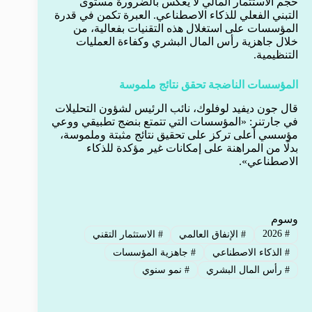
حجم الاستثمار المالي لا يعكس بالضرورة مستوى
التبني الفعلي للذكاء الاصطناعي. العبرة تكمن في قدرة
المؤسسات على استغلال هذه التقنيات بفعالية، من
خلال جاهزية رأس المال البشري وكفاءة العمليات
التنظيمية.
المؤسسات الناضجة تحقق نتائج ملموسة
قال جون ديفيد لوفلوك، نائب الرئيس لشؤون التحليلات
في جارتنر: «المؤسسات التي تتمتع بنضج تطبيقي ووعي
مؤسسي أعلى تركز على تحقيق نتائج مثبتة وملموسة،
بدلًا من المراهنة على إمكانات غير مؤكدة للذكاء
الاصطناعي».
وسوم
2026
#
#
الإنفاق العالمي
#
الاستثمار التقني
#
الذكاء الاصطناعي
#
جاهزية المؤسسات
#
رأس المال البشري
#
نمو سنوي