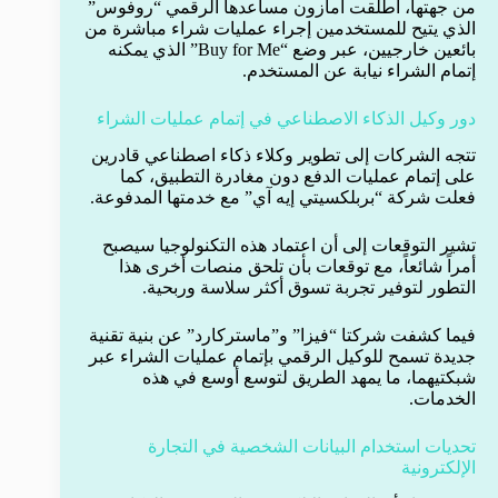
من جهتها، أطلقت أمازون مساعدها الرقمي “روفوس”
الذي يتيح للمستخدمين إجراء عمليات شراء مباشرة من
بائعين خارجيين، عبر وضع “Buy for Me” الذي يمكنه
إتمام الشراء نيابة عن المستخدم.
دور وكيل الذكاء الاصطناعي في إتمام عمليات الشراء
تتجه الشركات إلى تطوير وكلاء ذكاء اصطناعي قادرين
على إتمام عمليات الدفع دون مغادرة التطبيق، كما
فعلت شركة “بربلكسيتي إيه آي” مع خدمتها المدفوعة.
تشير التوقعات إلى أن اعتماد هذه التكنولوجيا سيصبح
أمراً شائعاً، مع توقعات بأن تلحق منصات أخرى هذا
التطور لتوفير تجربة تسوق أكثر سلاسة وربحية.
فيما كشفت شركتا “فيزا” و”ماستركارد” عن بنية تقنية
جديدة تسمح للوكيل الرقمي بإتمام عمليات الشراء عبر
شبكتيهما، ما يمهد الطريق لتوسع أوسع في هذه
الخدمات.
تحديات استخدام البيانات الشخصية في التجارة
الإلكترونية