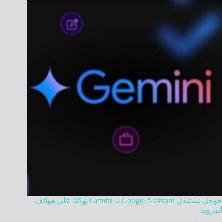
جوجل تستبدل Google Assistant بـ Gemini نهائيًا على هواتف
أندرويد