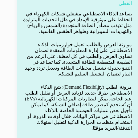
الفعلي
يساعد الذكاء الاصطناعي مشغلي شبكات الكهرباء في
الحفاظ على موثوقية الإمداد في ظل التحديات المتزايدة
مثل تذبذب مصادر الطاقة المتجددة (الشمس والرياح)
والتهديدات السيبرانية وظواهر الطقس القاسية.
موازنة العرض والطلب: تعمل خوارزميات الذكاء
الاصطناعي على إدارة المعلومات المعقدة لضمان
تساوي العرض والطلب في كل لحظة، على الرغم من
الطبيعة المتقطعة للطاقة المتجددة. كما تساعد في
التنبؤ بجدولة تشغيل محطات الطاقة وتعديل تردد وجهد
التيار لضمان التشغيل السليم للشبكة.
مرونة الطلب (Demand Flexibility): يتيح الذكاء
الاصطناعي طرقاً جديدة لزيادة العرض أو تقليل الطلب
عند الحاجة. يمكن لبطاريات المركبات الكهربائية (EVs)
أن تُستخدم كمصدر طاقة إضافي للشبكة، كما يمكن
تأجيل بعض عمليات الحوسبة الخاصة بالذكاء
الاصطناعي في مراكز البيانات خلال أوقات الذروة، أو
استخدام منظمات الحرارة الذكية لتقليل استهلاك
التدفئة/التبريد مؤقتًا.