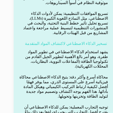
موثوقية النظام في أسوأ السيناريوهات.
تسريع الموافقات التنظيمية: يمكن لأدوات الذكاء
الاصطناعي، مثل النماذج اللغوية الكبيرة (LLMs)،
تسريع تحليل تأثير خطط البنية التحتية، والبحث في
المنشورات التنظيمية لتبسيط عملية مراجعة واعتماد
المشاريع من قبل الهيئات الرقابية.
تسخير الذكاء الاصطناعي لاكتشاف المواد المتقدمة
يشهد استخدام الذكاء الاصطناعي في تطوير المواد
طفرة، وهو أمر بالغ الأهمية لتطوير الجيل القادم من
تكنولوجيا الطاقة (المفاعلات النووية، البطاريات،
المحللات الكهربائية).
محاكاة أسرع وأكثر دقة: يتيح الذكاء الاصطناعي محاكاة
فيزيائية أسرع على المستوى الذري، مما يوفر فهمًا
أفضل لكيفية ارتباط التركيب الكيميائي وهيكل المادة
بأدائها. هذا الفهم يوجه اكتشاف وتصميم مواد جديدة
لتوليد الطاقة وتخزينها وتحويلها.
توجيه التجارب المعملية: يمكن للذكاء الاصطناعي أن
يقترح أفضل التجارب التي يجب إجراؤها بعد ذلك بناءً