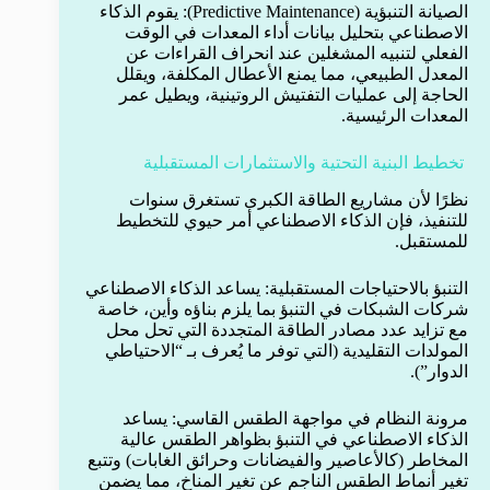
الصيانة التنبؤية (Predictive Maintenance): يقوم الذكاء
الاصطناعي بتحليل بيانات أداء المعدات في الوقت
الفعلي لتنبيه المشغلين عند انحراف القراءات عن
المعدل الطبيعي، مما يمنع الأعطال المكلفة، ويقلل
الحاجة إلى عمليات التفتيش الروتينية، ويطيل عمر
المعدات الرئيسية.
تخطيط البنية التحتية والاستثمارات المستقبلية
نظرًا لأن مشاريع الطاقة الكبرى تستغرق سنوات
للتنفيذ، فإن الذكاء الاصطناعي أمر حيوي للتخطيط
للمستقبل.
التنبؤ بالاحتياجات المستقبلية: يساعد الذكاء الاصطناعي
شركات الشبكات في التنبؤ بما يلزم بناؤه وأين، خاصة
مع تزايد عدد مصادر الطاقة المتجددة التي تحل محل
المولدات التقليدية (التي توفر ما يُعرف بـ “الاحتياطي
الدوار”).
مرونة النظام في مواجهة الطقس القاسي: يساعد
الذكاء الاصطناعي في التنبؤ بظواهر الطقس عالية
المخاطر (كالأعاصير والفيضانات وحرائق الغابات) وتتبع
تغير أنماط الطقس الناجم عن تغير المناخ، مما يضمن