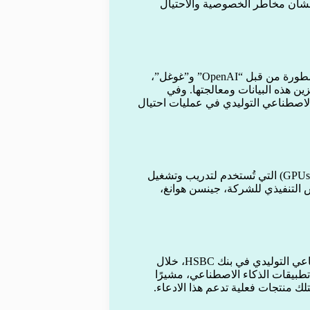
بشأن مخاطر الخصوصية والاحتيال
تشير تقارير الخصوصية إلى أن نماذج اللغات الكبيرة، مثل تلك المطورة من قبل “OpenAI” و”غوغل”،
ن هذه البيانات ومعالجتها. وفي
الاصطناعي التوليدي في عمليات احتيال
تعد شركة “إنفيديا” من أبرز مطوري وحدات معالجة الرسومات (GPUs) التي تُستخدم لتدريب وتشغيل
س التنفيذي للشركة، جينسن هوانغ،
في العام الماضي، صرّح إدوارد أختنر، رئيس قسم الذكاء الاصطناعي التوليدي في بنك HSBC، خلال
 تطبيقات الذكاء الاصطناعي، مشيرًا
ك منتجات فعلية تدعم هذا الادعاء.