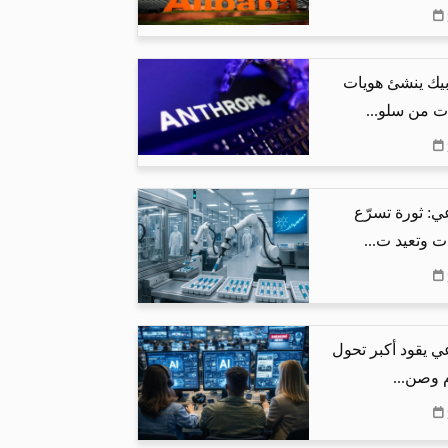
بيك ينشئ هويات
ت من سلو...
ي: ثورة تسرّع
ت وتعيد ت...
ي يقود أكبر تحول
م وصن...