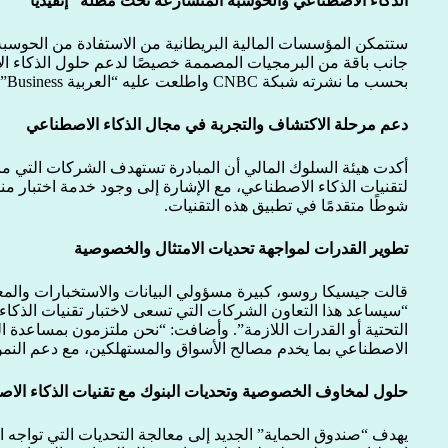
الذكاء الاصطناعي والحوسبة المتسارعة تحت مظلة “إنفيديا”
ستتمكن المؤسسات المالية البريطانية من الاستفادة من الحوسبة ا
جانب باقة من البرمجيات المصممة خصيصًا لدعم حلول الذكاء
بحسب ما نشرته شبكة CNBC واطلعت عليه “العربية Business”.
دعم مرحلة الاكتشاف والتجربة في مجال الذكاء الاصطناعي
أكدت هيئة السلوك المالي أن المبادرة تستهدف الشركات التي م
لتقنيات الذكاء الاصطناعي، مع الإشارة إلى وجود خدمة اختبا
شوطًا متقدمًا في تطبيق هذه التقنيات.
تطوير القدرات لمواجهة تحديات الامتثال والخصوصية
قالت جيسيكا روسو، كبيرة مسؤولي البيانات والاستخبارات والمع
“سيساعد هذا التعاون الشركات التي تسعى لاختبار تقنيات الذكاء 
التحتية أو القدرات اللازمة”. وأضافت: “نحن ملتزمون بمساعدة 
الاصطناعي بما يخدم مصالح الأسواق والمستهلكين، مع دعم النمو
حلول لمخاوف الخصوصية وتحديات البنوك مع تقنيات الذكاء الا
يهدف “صندوق الحماية” الجديد إلى معالجة التحديات التي تواجه ا