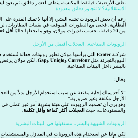
نظف الأرضية’، فيلتقط المكنسة، ينظف لعشر دقائق، ثم يعود ل
الاستقلالية؟ لا تتجاوز دقائق معدودة
رغم أن بعض الروبوتات تشبه البشر، إلا أنها لا تملك القدرة على 
البطارية
. فحتى مع التطورات المتوقعة في تقنيات البطاريات، لن 
من 20 دقيقة، بحسب تقديرات مولان، وهو ما يجعلها حاليًا
أقل فعا
الروبوتات الصناعية.. العجلات أفضل من الأرجل
شركـة
Exotec
التي يرأسها مولان تطور روبوتات فعالة تُستخدم
البيع بالتجزئة مثل
Carrefour
و
Uniqlo
و
Gap
، لكن مولان يرفض تم
بالبشر داخل البيئات الصناعية.
وقال:
“لا أحد يملك إجابة مقنعة عن سبب استخدام الأرجل بدلاً من 
الأرجل مكلفة وغير ضرورية.”
وهو يرى أن تصميم الروبوت على هيئة بشرية أمر غير عملي في 
والمستودعات، حيث
العجلات أكثر كفاءة وأقل تكلفة
.
الروبوتات الشبيهة بالبشر.. مستقبلها في البيئات البشرية
لكن ماذا عن استخدام هذه الروبوتات في المنازل والمستشفيات و