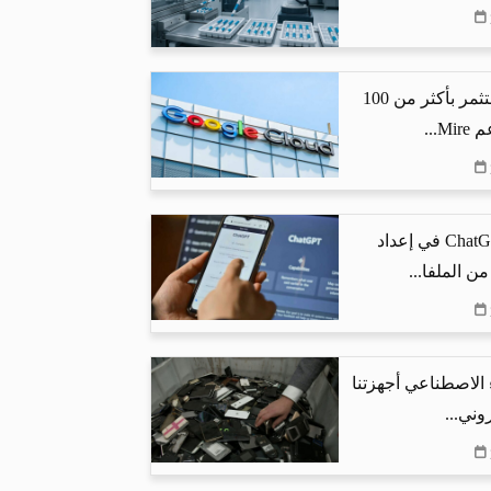
جوجل كلاود تستثمر بأكثر من 100
...
كيف يساعد ChatGPT في إعداد
من الملفا...
 الاصطناعي أجهزتنا
وني...