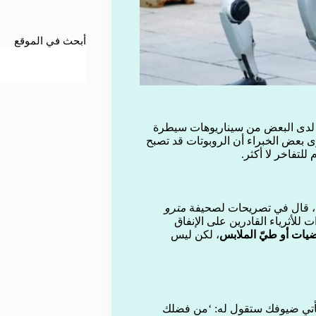
أبحث في الموقع
لق لدى البعض من سيناريوهات سيطرة
رى بعض الخبراء أن الروبوتات قد تصبح
ت، قال في تصريحات لصحيفة
مترو
للأثرياء القادرين على الإنفاق
يات أو طيّ الملابس
، لكن ليس
يأتي ضيوفك ستقول له: ‘من فضلك