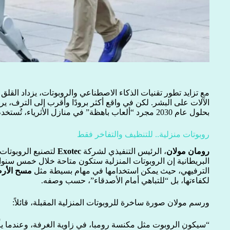
مع تزايد تطور تقنيات الذكاء الاصطناعي والروبوتات، يزداد الق
الآلات على البشر. لكن في واقع أكثر برودًا وأقرب إلى الترف، ي
بحلول عام 2030 مجرد “ألعاب باهظة” في منازل الأثرياء، تُستخدم للتفاخر لا أكثر.
روبوتات منزلية.. للتنظيف والتفاخر فقط
رومان مولان
، الرئيس التنفيذي لشركة
Exotec
لتصنيع الروبوتا
البريطانية إن الروبوتات المنزلية ستكون متاحة خلال خمس سنوات 
الترفيهي، حيث يمكن استخدامها في مهام بسيطة مثل
مسح الأرض
لكفاءتها، بل “للتباهي أمام الأصدقاء”، حسب وصفه.
ورسم مولان صورة ساخرة للروبوتات المنزلية المقبلة، قائلاً:
“سيكون الروبوت مثل مكنسة رومبا، في زاوية الغرفة، وعندما 