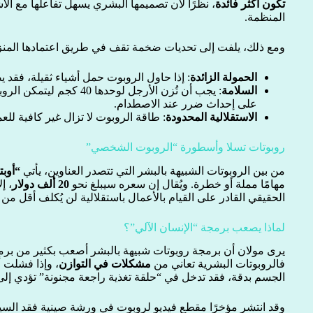
تكون أكثر فائدة
، نظرًا لأن تصميمها البشري يسهل تفاعلها مع ا
المنظمة.
ومع ذلك، يلفت إلى تحديات ضخمة تقف في طريق اعتمادها المنزل
الحمولة الزائدة
: إذا حاول الروبوت حمل أشياء ثقيلة، فقد 
السلامة
: يجب أن تُزن الأرجل لوحدها
على إحداث ضرر عند الاصطدام.
الاستقلالية المحدودة
: طاقة الروبوت لا تزال غير كافية لل
روبوتات تسلا وأسطورة “الروبوت الشخصي”
من بين الروبوتات الشبيهة بالبشر التي تتصدر العناوين، يأتي
“أوب
مهامًا مملة أو خطرة. ويُقال إن سعره سيبلغ نحو
20 ألف دولار
، إ
الحقيقي القادر على القيام بالأعمال باستقلالية لن يُكلف أقل من
لماذا يصعب برمجة “الإنسان الآلي”؟
يرى مولان أن برمجة روبوتات شبيهة بالبشر أصعب بكثير من بر
فالروبوتات البشرية تعاني من
مشكلات في التوازن
، وإذا فشلت 
الجسم بدقة، فقد تدخل في “حلقة تغذية راجعة مجنونة” تؤدي إ
وقد انتشر مؤخرًا مقطع فيديو لروبوت في ورشة صينية فقد الس