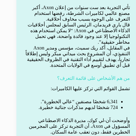
تأتي التجربة بعد ست سنوات من إعلان Axon، أكبر
مصنع عالمي لكاميرات الشرطة، رفضها استخدام
التعرف على الوجوه بسبب مخاوف أخلاقية.
قال باري فريدمان، الرئيس السابق لمجلس أخلاقيات
الذكاء الاصطناعي في Axon: “لا يمكن استخدام هذه
التكنولوجيا إلا عند وجود فائدة واضحة، فهي تحمل
مخاطر حقيقية”.
في المقابل، أكد ريك سميث، مؤسس ومدير Axon
التنفيذي، أن المشروع بحث ميداني مبكر وليس إطلاقاً
تجارياً، يهدف لتقييم أداء التقنية في الظروف الحقيقية
قبل أي تطبيق أوسع في الولايات المتحدة.
من هم الأشخاص على قائمة التعرف؟
تشمل القوائم التي تركز عليها الكاميرات:
6,341 شخصًا مصنفين “عالي الخطورة”.
724 شخصًا لديهم مذكرات جنائية خطيرة.
وأوضحت آن-لي كوك، مديرة الذكاء الاصطناعي
المسؤول في Axon، أن التجربة تركز على المجرمين
الخطرين فقط، دون تعقب عامة السكان.