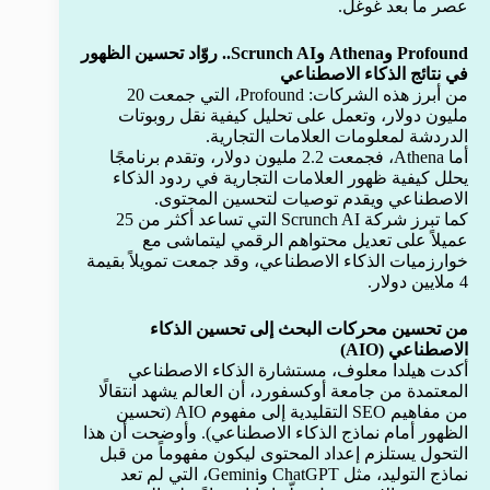
عصر ما بعد غوغل.
Profound وAthena وScrunch AI.. روّاد تحسين الظهور
في نتائج الذكاء الاصطناعي
من أبرز هذه الشركات: Profound، التي جمعت 20
مليون دولار، وتعمل على تحليل كيفية نقل روبوتات
الدردشة لمعلومات العلامات التجارية.
أما Athena، فجمعت 2.2 مليون دولار، وتقدم برنامجًا
يحلل كيفية ظهور العلامات التجارية في ردود الذكاء
الاصطناعي ويقدم توصيات لتحسين المحتوى.
كما تبرز شركة Scrunch AI التي تساعد أكثر من 25
عميلاً على تعديل محتواهم الرقمي ليتماشى مع
خوارزميات الذكاء الاصطناعي، وقد جمعت تمويلاً بقيمة
4 ملايين دولار.
من تحسين محركات البحث إلى تحسين الذكاء
الاصطناعي (AIO)
أكدت هيلدا معلوف، مستشارة الذكاء الاصطناعي
المعتمدة من جامعة أوكسفورد، أن العالم يشهد انتقالًا
من مفاهيم SEO التقليدية إلى مفهوم AIO (تحسين
الظهور أمام نماذج الذكاء الاصطناعي). وأوضحت أن هذا
التحول يستلزم إعداد المحتوى ليكون مفهوماً من قبل
نماذج التوليد، مثل ChatGPT وGemini، التي لم تعد