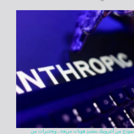
نموذج من أنثروبيك ينشئ هويات مزيفة.. وتحذيرات من