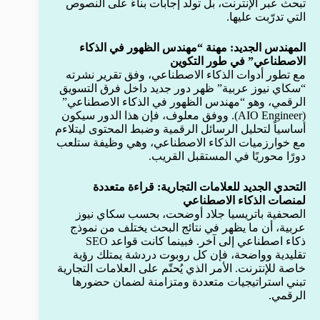
تبحث عبر الإنترنت، بل تولّد إجابات بناءً على النصوص
التي تدرّبت عليها.
المهندس الجديد: مهنة “مهندس الظهور في الذكاء
الاصطناعي” في طور التكوين
مع تطور أدوات الذكاء الاصطناعي، وفق تقرير نشرته
“سكاي نيوز عربية” ظهر دور جديد داخل فرق التسويق
الرقمي، وهو “مهندس الظهور في الذكاء الاصطناعي”
(AIO Engineer). ووفق معلوف، فإن هذا الدور سيكون
أساسياً لتحليل الرسائل الرقمية وضبط المحتوى ليتلاءم
مع خوارزميات الذكاء الاصطناعي، وهي وظيفة ستلعب
دورًا محوريًا في المستقبل القريب.
التحدي الجديد للعلامات التجارية: قراءة متعددة
لمنصات الذكاء الاصطناعي
الصحفية باتريسيا جلاد أوضحت، بحسب سكاي نيوز
عربية، أن ما يظهر في نتائج البحث يختلف من نموذج
ذكاء اصطناعي إلى آخر. فبينما كانت قواعد SEO
تقليدية وواضحة، فإن كل روبوت دردشة يمتلك رؤية
خاصة للإنترنت. الأمر الذي يُحتّم على العلامات التجارية
تبني استراتيجيات متعددة ومتزامنة لضمان حضورها
الرقمي.