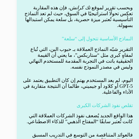
وبحسب تقرير لموقع
تك كرانش
، فإن هذه المقاربة
تعكس تحولًا استراتيجيًا في السوق، حيث لم تعد النماذج
التأسيسية تُعتبر ميزة حصرية، بل سلعة يمكن استبدالها
بسهولة.
النماذج الأساسية تتحول إلى “سلعة”
التقرير شبّه النماذج العملاقة بـ حبوب البن، التي تُباع
لمقاهٍ كبرى مثل “ستاربكس”، ما يعني أن القيمة
الحقيقية باتت في التجربة المقدمة للمستخدم النهائي
وليس في مصدر النموذج نفسه.
اليوم، لم يعد المستخدم يهتم إن كان التطبيق يعتمد على
GPT-5 أو كلاود أو جيميني، طالما أن النتيجة متقاربة في
الأداء والفاعلية.
تقلص نفوذ الشركات الكبرى
هذا الواقع الجديد يُضعف نفوذ الشركات العملاقة التي
كانت تُعتبر سابقًا “المفتاح الذهبي” للذكاء الاصطناعي.
فالعوائد المتناقصة من التوسع في التدريب المسبق