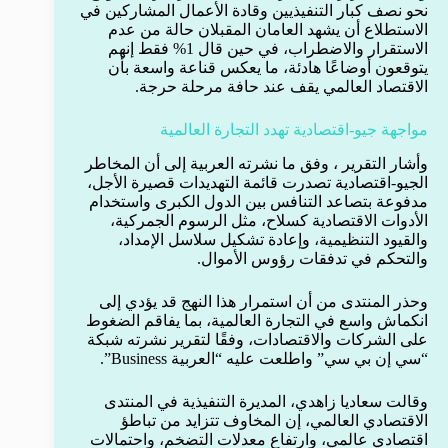
نحو نصف كبار التنفيذيين وقادة الأعمال المشاركين في
الاستطلاع أن يشهد العامان المقبلان حالة من عدم
الاستقرار والاضطراب، في حين قال 1% فقط إنهم
يتوقعون أوضاعًا هادئة، ما يعكس قناعة واسعة بأن
الاقتصاد العالمي يقف عند حافة مرحلة حرجة.
مواجهة جيو-اقتصادية تهدد التجارة العالمية
وأشار التقرير ، وفق ما نشرته العربية إلى أن المخاطر
الجيو-اقتصادية تصدرت قائمة التهديدات قصيرة الأجل،
مدفوعة بتصاعد التنافس بين الدول الكبرى واستخدام
الأدوات الاقتصادية كسلاح، مثل الرسوم الجمركية،
والقيود التنظيمية، وإعادة تشكيل سلاسل الإمداد،
والتحكم في تدفقات رؤوس الأموال.
وحذر المنتدى من أن استمرار هذا النهج قد يؤدي إلى
انكماش واسع في التجارة العالمية، بما يفاقم الضغوط
على الشركات والاقتصادات، وفقًا لتقرير نشرته شبكة
“سي إن بي سي” واطلعت عليه “العربية Business”.
وقالت سعاديا زاهدي، المديرة التنفيذية في المنتدى
الاقتصادي العالمي، إن المخاوف تتزايد من تباطؤ
اقتصادي عالمي، وارتفاع معدلات التضخم، واحتمالات