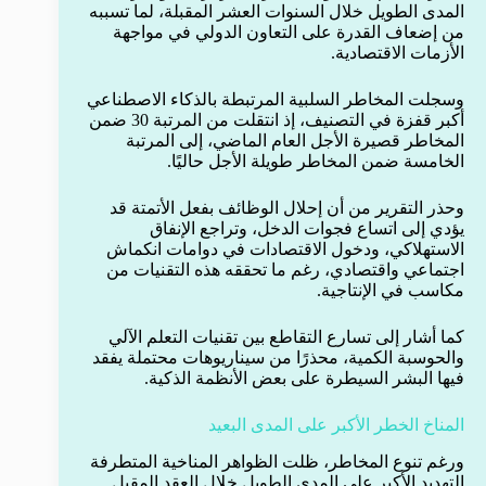
المدى الطويل خلال السنوات العشر المقبلة، لما تسببه
من إضعاف القدرة على التعاون الدولي في مواجهة
الأزمات الاقتصادية.
وسجلت المخاطر السلبية المرتبطة بالذكاء الاصطناعي
أكبر قفزة في التصنيف، إذ انتقلت من المرتبة 30 ضمن
المخاطر قصيرة الأجل العام الماضي، إلى المرتبة
الخامسة ضمن المخاطر طويلة الأجل حاليًا.
وحذر التقرير من أن إحلال الوظائف بفعل الأتمتة قد
يؤدي إلى اتساع فجوات الدخل، وتراجع الإنفاق
الاستهلاكي، ودخول الاقتصادات في دوامات انكماش
اجتماعي واقتصادي، رغم ما تحققه هذه التقنيات من
مكاسب في الإنتاجية.
كما أشار إلى تسارع التقاطع بين تقنيات التعلم الآلي
والحوسبة الكمية، محذرًا من سيناريوهات محتملة يفقد
فيها البشر السيطرة على بعض الأنظمة الذكية.
المناخ الخطر الأكبر على المدى البعيد
ورغم تنوع المخاطر، ظلت الظواهر المناخية المتطرفة
التهديد الأكبر على المدى الطويل خلال العقد المقبل.