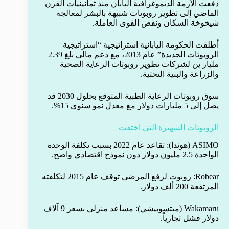
دفعت الأزمة الديموغرافية اليابان منذ ثمانينيات القرن
الماضي إلى تطوير روبوتات شبيهة بالبشر لمعالجة
شيخوخة السكان ونقص القوى العاملة.
أطلقت الحكومة اليابانية استراتيجية “استراتيجية
الروبوتات الجديدة” عام 2013، مع دعم مالي بلغ 2.39
مليار ين لشركات تطوير روبوتات الرعاية الصحية
والزراعة والبنية التحتية.
سوق روبوتات الرعاية الطبية المتوقع بحلول 2030 قد
يصل إلى 5 مليارات دولار مع معدل نمو سنوي 15%.
الروبوتات الشهيرة التي اختفت
ASIMO (هوندا): تقاعد عام 2022 بسبب تكلفة الوحدة
الواحدة 2.5 مليون دولار دون نموذج اقتصادي واضح.
Robear: روبوت لرفع المرضى توقف عام 2015 لتكلفته
المرتفعة 200 ألف دولار.
Wakamaru (ميتسوبيشي): مساعد منزلي بسعر 9 آلاف
دولار فشل تجارياً.