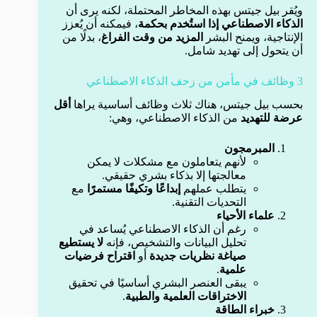
ويُقر بيل جيتس بهذه المخاطر المحتملة، لكنه يرى أن
الذكاء الاصطناعي إذا استُخدم بحكمة
، فيمكنه أن يُعزز
الإنتاجية، ويمنح البشر
المزيد من وقت الفراغ
، بدلًا من
أن يتحول إلى تهديد شامل.
3 وظائف في مأمن من زحف الذكاء الاصطناعي
بحسب بيل جيتس، هناك ثلاث وظائف أساسية يراها
أقل
عرضة للتهديد
من الذكاء الاصطناعي، وهي:
المبرمجون
لأنهم يتعاملون مع مشكلات لا يمكن
معالجتها إلا بذكاء بشري حقيقي.
يتطلب عملهم
إبداعًا وتكيفًا مستمرًا
مع
التحديات التقنية.
علماء الأحياء
رغم أن الذكاء الاصطناعي يُساعد في
تحليل البيانات والتشخيص، فإنه
لا يستطيع
صياغة نظريات جديدة
أو
اقتراح فرضيات
علمية
.
يبقى العنصر البشري أساسيًا في تحقيق
الاختراقات العلمية والطبية
.
خبراء الطاقة