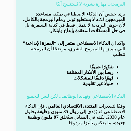
البرمجة.. مهارة بشرية لا تُستنسخ آليًا
يرى جيتس أن الذكاء الاصطناعي يمكنه
مساعدة
المبرمجين
لكنه
لا يستطيع تولي زمام البرمجة بالكامل
،
لأن جوهر البرمجة لا يتمثل فقط في كتابة الشيفرة، بل
في
حل المشكلات المعقدة بإبداع وابتكار
.
وأكد أن
الذكاء الاصطناعي يفتقر إلى “القفزة الإبداعية”
التي يتميز بها المبرمج البشري، موضحًا أن البرمجة
تتطلب:
تفكيرًا عميقًا
ربطًا بين الأفكار المختلفة
فهمًا دقيقًا للمشكلات
حلولًا غير تقليدية
الذكاء الاصطناعي وتهديد الوظائف.. لكن ليس للجميع
وفقًا لتقديرات
المنتدى الاقتصادي العالمي
، فإن الذكاء
الاصطناعي قد يُؤدي إلى
زوال 85 مليون وظيفة
بحلول
عام 2030، لكنه في المقابل سيُخلق
97 مليون وظيفة
جديدة
، ما يعكس تأثيرًا مزدوجًا.