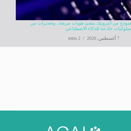
نموذج من أنثروبيك ينشئ هويات مزيفة.. وتحذيرات من
سلوكيات خادعة للذكاء الاصطناعي
7 أغسطس, 2026
2 mins