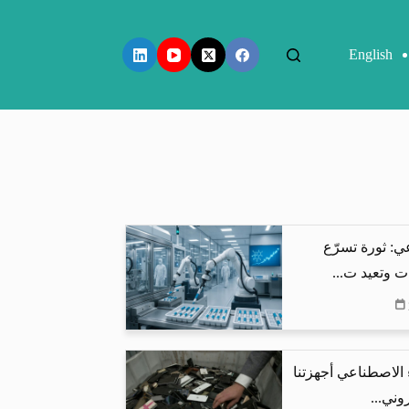
English
ي: ثورة تسرّع
ت وتعيد ت...
 الاصطناعي أجهزتنا
وني...