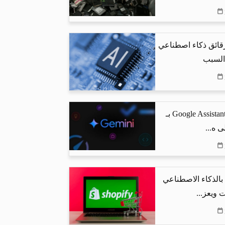
رقائق ذكاء اصطناعي
 السبب
جوجل تستبدل Google Assistant بـ
البحث بالذكاء الاصطناعي
 ويعز...