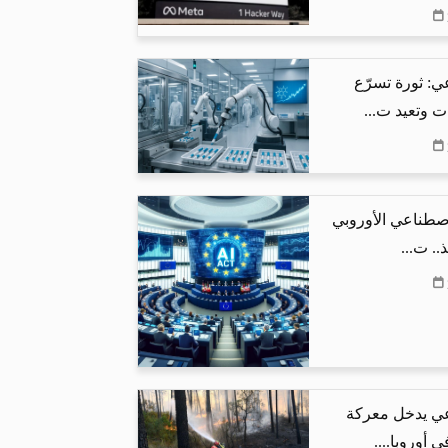
ي: ثورة تسرّع
ت وتعيد ت...
اصطناعي الأوروبي
.. ت...
عي يدخل معركة
 أوروبا....