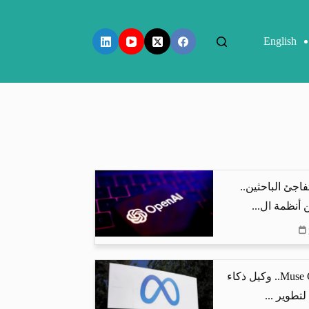
English
اذج OpenAI تفاجئ الباحثين..
أنظمة ال...
ميتا تطلق Muse Code.. وكيل ذكاء
تطوير ...