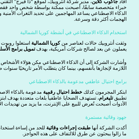
أفاد
جاكوب كلاين
، مدير شركة أنثروبيك، لموقع “ذا فيرج” التقني
خبراء متخصصة سابقًا، أصبحت ممكنة بواسطة شخص واحد فقط 
الذكاء الاصطناعي يساعد المهاجمين على تحديد الثغرات الأمنية وا
الهجمات أكثر دقة وسرعة.
استخدام الذكاء الاصطناعي في أنشطة كوريا الشمالية
وثقت أنثروبيك حالات لعناصر من
كوريا الشمالية
استغلوا روبوت “
يعملون عن بعد لصالح شركات أمريكية، بهدف
تمويل برامج الأسل
وأشارت الشركة إلى أن الذكاء الاصطناعي مكن هؤلاء الأشخاص م
اللازمة لإنجازها بأنفسهم، بينما كان يتطلب الأمر تاريخيًا سنوات 
برامج احتيال عاطفي مدعومة بالذكاء الاصطناعي
ابتكر المجرمون كذلك
خطط احتيال رقمية
مدعومة بالذكاء الاص
تطبيق
تليغرام
، تستهدف الضحايا عاطفياً بلغات متعددة بهدف ابتزا
الأدوات أصبحت تُعرض للبيع على الإنترنت، ما يزيد من تهديدات الأ
جهود وقائية مستمرة
أكدت الشركة أنها
طبقت إجراءات وقائية
للحد من إساءة استخدام 
ما زالوا يبحثون عن طرق للالتفاف على هذه الحواجز.