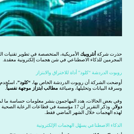
حذرت شركة
أنثروبيك
الأمريكية، المتخصصة في تطوير تقنيات ال
المجرمين للذكاء الاصطناعي في شن هجمات إلكترونية معقدة.
روبوت الدردشة “كلود” أداة للاختراق والابتزاز
أوضحت الشركة أن روبوت الدردشة الخاص بها،
“كلود”
، استُخد
وسرقة البيانات وتحليلها، وصياغة
مطالب ابتزاز موجهة نفسياً
.
وفي بعض الحالات، هدد المهاجمون بنشر معلومات حساسة ما لم ي
دولار
. وذكر التقرير أن 17 مؤسسة في قطاعات الرعاي
لهذه الهجمات خلال الشهر الماضي فقط.
الذكاء الاصطناعي يسهّل الهجمات الإلكترونية