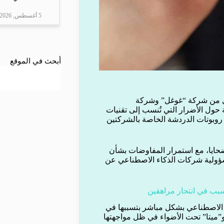
5 أغسطس, 2026
أبحث في الموقع
كل من شركة “غوغل” وشركة
سوية حول الأضرار التي تُنسب إلى تقنيات
 روبوتات الدردشة الخاصة بالشركتين
ضحايا، مع استمرار المفاوضات بشأن
لمسؤولية شركات الذكاء الاصطناعي عن
اء الاصطناعي بشكل مباشر بتسببها في
سيم للمستخدمين، ما يضع شركات كبرى مثل “OpenAI” و”ميتا” تحت الأضواء في ظل مواجهتها