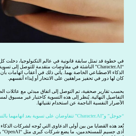
في خطوة قد تمثل سابقة قانونية في عالم التكنولوجيا، دخلت 
“Character.AI” الناشئة في مفاوضات متقدمة للتوصل إلى ت
الذكاء الاصطناعي الخاصة بهما. يأتي ذلك في أعقاب اتهامات بأن
كان لها دور في تحفيز مراهقين على الانتحار أو إيذاء أنفسهم.
بحسب تقارير صحفية، تم التوصل إلى اتفاق مبدئي مع عائلات ال
التفاصيل النهائية. يُنظر إلى هذه التسوية كاختبار غير مسبوق 
الأضرار النفسية الناجمة عن استخدام تقنياتها.
“جوجل” و”Character.AI” تتفاوضان على تسوية بعد اتهامهما بالتسبب في انتحار مراهقين
تُعد هذه القضايا من بين أولى الدعاوى التي تُوجه لشركات الذك
أذى ج