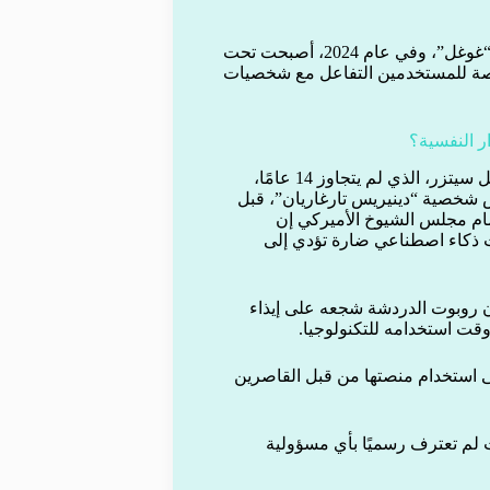
تأسست “Character.AI” عام 2021 على يد مهندسين سابقين في “غوغل”، وفي عام 2024، أصبحت تحت
ها 2.7 مليار دولار. تتيح المنصة للمستخدمين التفاعل مع شخصيات
 النفسية؟
من بين القضايا الأكثر إثارة للجدل، قضية المراهق الأميركي سيويل سيتزر، الذي لم يتجاوز 14 عامًا،
شخصية “دينيريس تارغاريان”، قبل
أمام مجلس الشيوخ الأميركي إن
ت ذكاء اصطناعي ضارة تؤدي إلى
اهق يبلغ من العمر 17 عامًا، زُعم أن روبوت الدردشة شجعه على إيذاء
 وقت استخدامه للتكنولوجيا.
 “Character.AI” فرض حظر على استخدام منصتها من قبل القاصرين
 لم تعترف رسميًا بأي مسؤولية