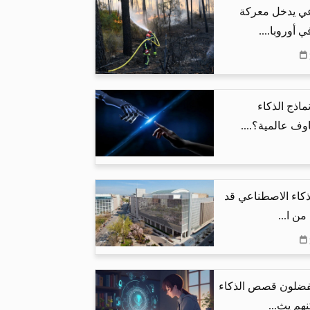
عي يدخل معركة
 أوروبا....
ماذج الذكاء
ف عالمية؟....
لذكاء الاصطناعي قد
يفضلون قصص الذكاء
هم يث...