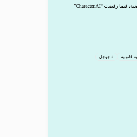
حتى الآن، لم يصدر أي تعليق رسمي من شركة “غوغل” على القضية، فيما رفضت “Character.AI”
 قانونية
#
جوجل