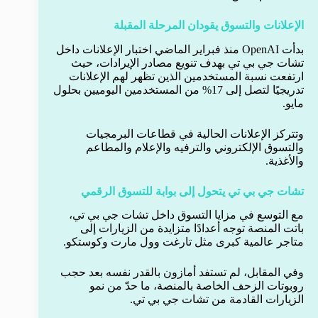
الإعلانات والتسوق يقودان المرحلة المقبلة
بدأت OpenAI منذ فبراير الماضي اختبار الإعلانات داخل
تشات جي بي تي بهدف تنويع مصادر الإيرادات، حيث
ارتفعت نسبة المستخدمين الذين تظهر لهم الإعلانات
تدريجيًا لتصل إلى 17% من المستخدمين اليوميين بحلول
مايو.
وتتركز الإعلانات الحالية في قطاعات البرمجيات
والتسوق الإلكتروني والترفيه والإعلام والمطاعم
والأغذية.
تشات جي بي تي يتحول إلى بوابة للتسوق الرقمي
مع التوسع في مزايا التسوق داخل تشات جي بي تي،
باتت المنصة توجه أعدادًا متزايدة من الزيارات إلى
متاجر عالمية كبرى مثل تارغت وول مارت وكوستكو.
وفي المقابل، لم تستفد أمازون بالقدر نفسه بعد حجب
روبوتات الزحف الخاصة بالمنصة، ما حدّ من نمو
الزيارات القادمة من تشات جي بي تي.