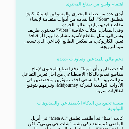
اهتمام واسع من صناع المحتوى
أبدى عدد من صناع المحتوى والمسوقين اهتمامًا كبيرًا
بتطبيق “Sora”، لما يقدمه من أدوات متقدمة لإنشاء
مقاطع فيديو توليدية عالية الجودة.
وفي المقابل، امتلأت خلاصة “Vibes” بمحتوى طريف
وسريالي، مثل مقاطع لأسود تتشارك البيتزا أو قنافذ
تغني الكاريوكي، ما يعكس الطابع الإبداعي الذي تسعى
ميتا لترويجه.
دعم مالي للمبدعين وتعاونات جديدة
أفادت تقارير بأن “ميتا” تدفع لصناع المحتوى لإنتاج
مقاطع فيديو بالذكاء الاصطناعي من أجل تعزيز التفاعل
مع التطبيق، كما تسعى لجذب مؤثرين متخصصين في
الأدوات التوليدية لشركة Midjourney، وتلزمهم بتوقيع
اتفاقيات سرية.
منصة تجمع بين الذكاء الاصطناعي والفيديوهات
التوليدية
كانت “ميتا” قد أطلقت تطبيق “Meta AI” في أبريل
الماضي كمساعد ذكي يشبه “شات جي بي تي”، لكن