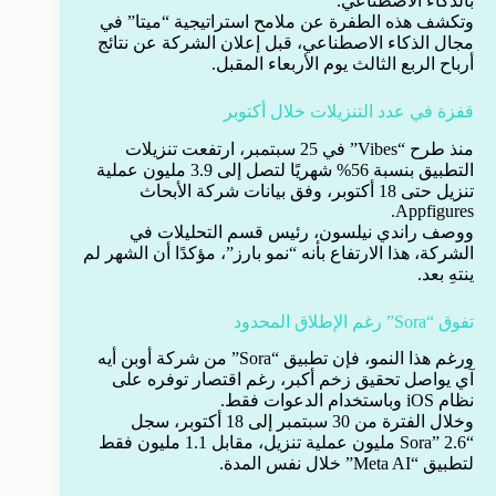
بالذكاء الاصطناعي.
وتكشف هذه الطفرة عن ملامح استراتيجية “ميتا” في
مجال الذكاء الاصطناعي، قبل إعلان الشركة عن نتائج
أرباح الربع الثالث يوم الأربعاء المقبل.
قفزة في عدد التنزيلات خلال أكتوبر
منذ طرح “Vibes” في 25 سبتمبر، ارتفعت تنزيلات
التطبيق بنسبة 56% شهريًا لتصل إلى 3.9 مليون عملية
تنزيل حتى 18 أكتوبر، وفق بيانات شركة الأبحاث
Appfigures.
ووصف راندي نيلسون، رئيس قسم التحليلات في
الشركة، هذا الارتفاع بأنه “نمو بارز”، مؤكدًا أن الشهر لم
ينتهِ بعد.
تفوق “Sora” رغم الإطلاق المحدود
ورغم هذا النمو، فإن تطبيق “Sora” من شركة أوبن أيه
آي يواصل تحقيق زخم أكبر، رغم اقتصار توفره على
نظام iOS وباستخدام الدعوات فقط.
وخلال الفترة من 30 سبتمبر إلى 18 أكتوبر، سجل
“Sora” 2.6 مليون عملية تنزيل، مقابل 1.1 مليون فقط
لتطبيق “Meta AI” خلال نفس المدة.