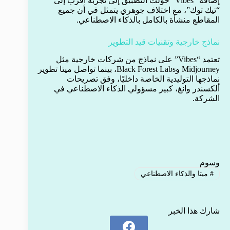
إضافة “Vibes” حولت التطبيق إلى تجربة أقرب إلى
“تيك توك”، مع اختلاف جوهري يتمثل في أن جميع
المقاطع منشأة بالكامل بالذكاء الاصطناعي.
نماذج خارجية وتقنيات قيد التطوير
تعتمد “Vibes” على نماذج من شركات خارجية مثل
Midjourney وBlack Forest Labs، بينما تواصل ميتا تطوير
نماذجها التوليدية الخاصة داخليًا، وفق تصريحات
ألكسندر وانغ، كبير مسؤولي الذكاء الاصطناعي في
الشركة.
وسوم
#
ميتا والذكاء الاصطناعي
شارك هذا الخبر