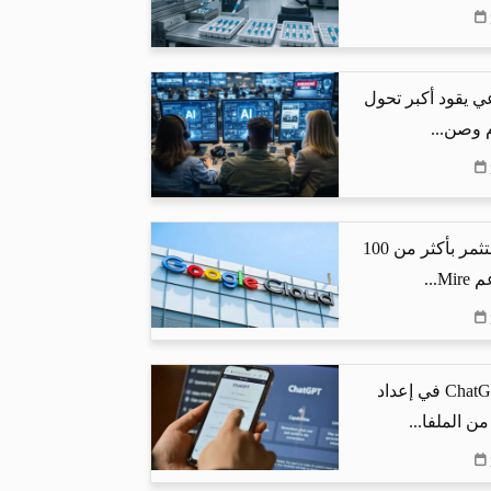
ي يقود أكبر تحول
م وصن...
جوجل كلاود تستثمر بأكثر من 100
...
كيف يساعد ChatGPT في إعداد
من الملفا...