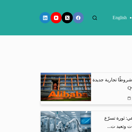
English
شروطًا تجارية جديدة
ي: ثورة تسرّع
ت وتعيد ت...