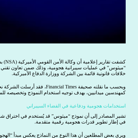
كشفت تق
خلافات قانونية قائمة بين الشركة ووزارة الدفاع الأميركية.
وبحسب ما نقلته صحيفة inancial Times
كمهندسين ميدانيين، بهدف توجيه استخدام النموذج وتخصيصه للمها
استخدامات هجومية ودفاعية في الفضاء السيبراني
تشير المصادر إلى أن نموذج “ميثوس” قد يُستخدم في اختراق شبك
في إطار تطوير قدرات هجومية رقمية متقدمة.
ويرى بعض المطلعين أن هذا النوع من النماذج يعكس مبدأ “الهج