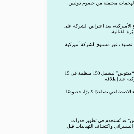
د لهجمات محتملة من خصوم دوليين.
 قانوني بين Anthropic ووزارة الدفاع الأميركية، بعد اعتراض الشركة على
ة القتالية.
 تصنيف غير مسبوق لشركة أميركية
في المقابل، أعلنت الشركة مؤخرًا عن توسيع نطاق توزيع نموذج “ميثوس” ليشمل 150 منظمة في 15
ية عند إطلاقه.
الاصطناعي تصاعدًا كبيرًا، خصوصًا
وس” قد تُستخدم في تطوير قدرات
 السيبراني واكتشاف التهديدات قبل