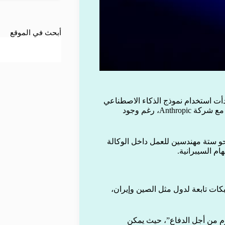
أبحث في الموقع
ارير إعلامية أن وكالة الأمن القومي الأميركية (NSA) بدأت استخدام نموذج الذكاء الاصطناعي
“ميثوس” في عمليات سيبرانية هجومية، وذلك ضمن تعاون تقني مع شركة Anthropic، رغم وجود
F، فقد أرسلت الشركة نحو ستة مهندسين للعمل داخل الوكالة
م السيبرانية.
ات تابعة لدول مثل الصين وإيران،
وم من أجل الدفاع”، حيث يمكن