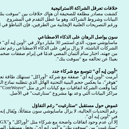
خلافات تعرقل الشراكة الاستراتيجية
كشفت مصادر مطلعة للصحيفة أن هناك خلافات بين “سوفت بنك” و
البيانات وشروط الشراكة، وهو ما عطّل التقدم في المشروع.
ورغم التصريحات العلنية الإيجابية من الطرفين، فإن التباطؤ في ا
سون يواصل الرهان على الذكاء الاصطناعي
ماسايوشي سون، الذي استثمر 30 مليار دولار 
الشركات الناشئة، لا يزال يراهن على الذكاء الاصطناعي رغم تعثرات سا
من جهته، اختار سام ألتمان المضي قدمًا في إبرام صفقات ضخم
بعيدًا عن تحالفه مع “سوفت بنك”.
“أوبن إيه آي” تتوسع مع شركاء جدد
أبرمت “أوبن إيه آي” صفقة مع شركة “أوراكل” تستهلك طاقة تعا
“هوفر”، ما يعكس حجم البنية التحتية الهائل الذي تتطلبه نماذج ا
كما
مراكز البيانات التي وعد بها مشروع “ستارغيت” في الأصل.
غموض حول مستقبل “ستارغيت” رغم التفاؤل
رغم التحديات الحالية، لا يزال ماسايوشي سون متفائلًا، ويُقال إ
في “أوبن إيه آي”.
“ستارغيت” بين “سوفت بنك” و”أوبن إيه آي”، يجعل مستقبل الم