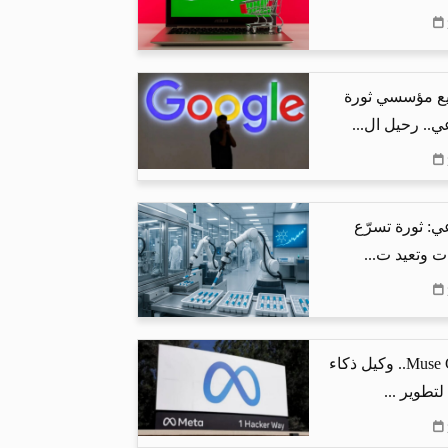
ع مؤسسي ثورة
ي.. رحيل ال...
ي: ثورة تسرّع
ت وتعيد ت...
ميتا تطلق Muse Code.. وكيل ذكاء
تطوير ...