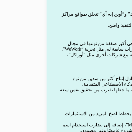
”أوبن إيه آي” تتعلق بمواقع مراكز
لتنفيذ واضح.
في “أوبن إيه آي” في أكبر صفقة من نوعها في مجال
بقة له، مثل تجربة “WeWork”.
ة مع شركات أخرى مثل “أوراكل”،
دل إنتاج أكثر من سدين من نوع
لذكاء الاصطناعي المتقدمة.
 وقّعت الشركة اتفاقيات مع كيانات أخرى مثل “CoreWeave”، ما جعلها تقترب من تحقيق نفس سعة
نه يخطط لضخ المزيد من الاستثمارات
إلا أن عدم وجود اتفاقات واضحة مع شركاء مثل “أوراكل” و”MGX”، إضافة إلى تضارب استخدام اسم
شروع غامضًا وغير مضمون.