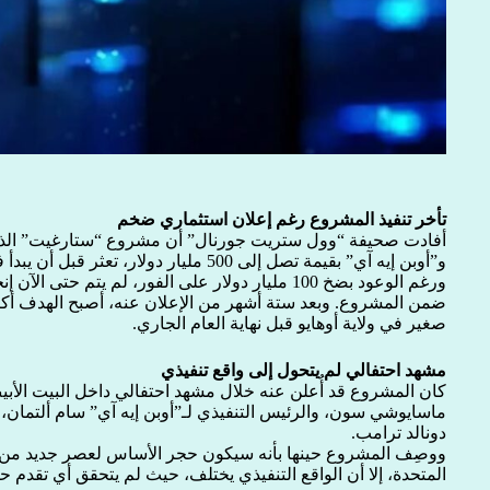
تأخر تنفيذ المشروع رغم إعلان استثماري ضخم
أفادت صحيفة “وول ستريت جورنال” أن مشروع “ستارغيت” الذي 
و”أوبن إيه آي” بقيمة تصل إلى 500 مليار دولار، تعثر قبل أن يبدأ فعليًا.
ورغم الوعود بضخ 100 مليار دولار على الفور، لم يتم حت
ضمن المشروع. وبعد ستة أشهر من الإعلان عنه، أصبح الهدف أكثر 
صغير في ولاية أوهايو قبل نهاية العام الجاري.
مشهد احتفالي لم يتحول إلى واقع تنفيذي
كان المشروع قد أُعلن عنه خلال مشهد احتفالي داخل البيت الأبيض
ماسايوشي سون، والرئيس التنفيذي لـ”أوبن إيه آي” سام ألتمان، 
دونالد ترامب.
ووصِف المشروع حينها بأنه سيكون حجر الأساس لعصر جديد من ا
المتحدة، إلا أن الواقع التنفيذي يختلف، حيث لم يتحقق أي تقدم ح