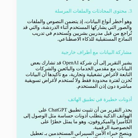
3. محتوى المحادثات والملفات المرسلة
وهو أخطر أنواع البيانات، إذ يتضمن النصوص والملفات
والصور التي يشاركها المستخدم أثناء الدردشة، والتي قد
تُراجع من قبل مدربين بشريين وتُستخدم في تدريب
النماذج المستقبلية للذكاء الاصطناعي.
مشاركة البيانات مع أطراف خارجية
يشير التقرير إلى أن شركة OpenAI قد تشارك بعض
البيانات مع مقدمي الخدمات والبائعين والشركات
التابعة لأغراض تشغيلية وتجارية، مع تأكيدها أن البيانات
تُخزن لفترة محدودة فقط ولا تُستخدم لأغراض تسويقية
مباشرة دون إذن المستخدم.
أذونات خطيرة في تطبيق الهاتف
يحذر التقرير من أن تثبيت تطبيق ChatGPT على
الهواتف الذكية يتطلب أذونات حساسة مثل الوصول إلى
الكاميرا والميكروفون، وهو ما يمثل خطرًا على
الخصوصية الرقمية.
وينصح خبراء الأمن السيبراني المستخدمين بـ تعطيل