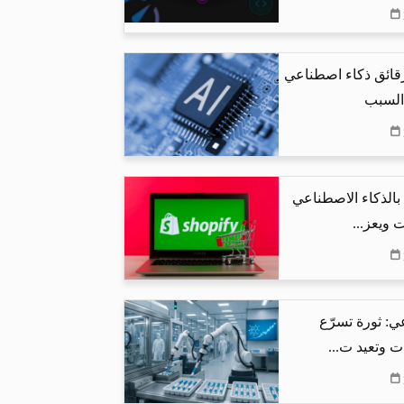
رقائق ذكاء اصطناعي
 السبب
البحث بالذكاء الاصطناعي
 ويعز...
ي: ثورة تسرّع
ت وتعيد ت...