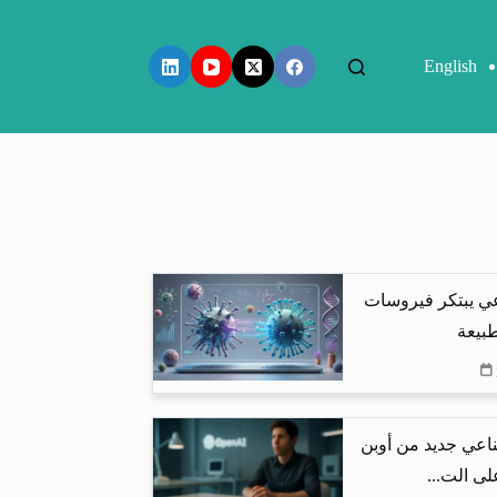
English
عي يبتكر فيروسات
طبيعة
اعي جديد من أوبن
لى الت...