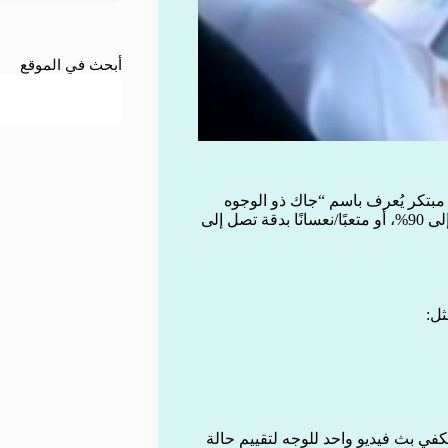
أبحث في الموقع
 نموذج ذكاء اصطناعي مبتكر يُعرف باسم “جاك ذو الوجوه
المتعددة”، قادر على تحديد ما إذا كان السائق مخمورًا بدقة تصل إلى 90%، أو متعبًا/نعسانًا بدقة تصل إلى
ثل:
في بث فيديو واحد للوجه لتقييم حالة