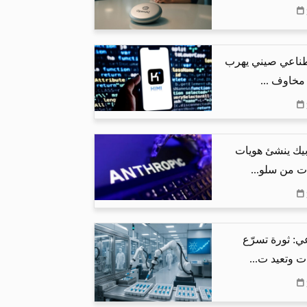
طناعي صيني يهرب
 مخاوف ...
بيك ينشئ هويات
ت من سلو...
ي: ثورة تسرّع
ت وتعيد ت...