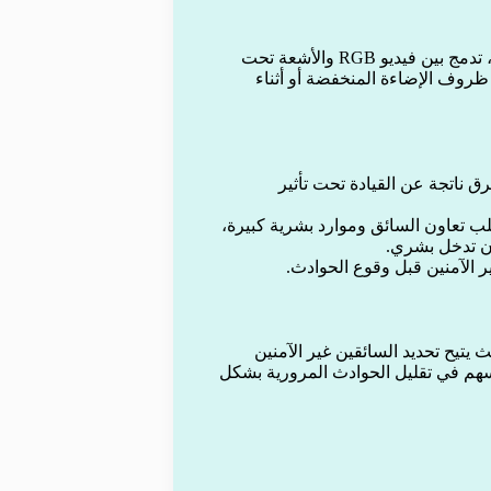
بالإضافة إلى ذلك، طوّر الباحثون نسخة متقدمة باسم BiFuseNet، تدمج بين فيديو RGB والأشعة تحت
ظروف الإضاءة المنخفضة أو أثناء
الحوادث على الطرق ناتجة عن القيادة تحت تأثير
ب تعاون السائق وموارد بشرية كبيرة،
ون تدخل بشري.
 الآمنين قبل وقوع الحوادث.
 يتيح تحديد السائقين غير الآمنين
سهم في تقليل الحوادث المرورية بشكل