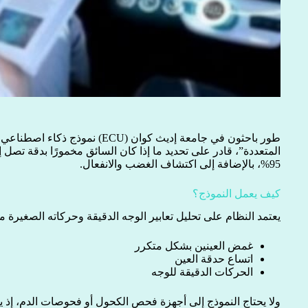
طور باحثون في جامعة إديث كوان (ECU)
95%، بالإضافة إلى اكتشاف الغضب والانفعال.
كيف يعمل النموذج؟
يعتمد النظام على تحليل تعابير الوجه الدقيقة وحركاته الصغيرة م
غمض العينين بشكل متكرر
اتساع حدقة العين
الحركات الدقيقة للوجه
ولا يحتاج النموذج إلى أجهزة فحص الكحول أو فحوصات الدم، إذ يك