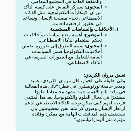
والمنفعة العامة في المجتمع المعاصر.
المحتوى:
سيركز النقاش على كيفية التأكد
من أن الابتكارات التكنولوجية، مثل الذكاء
الاصطناعي، تخدم مصلحة الإنسان وتساعد
في تحقيق الرفاهية العامة.
الأخلاقيات والسياسات المستقبلية
الموضوع:
أهمية وضع سياسات وأخلاقيات
تحكم استخدام الذكاء الاصطناعي.
المحتوى:
سيتم التطرق إلى ضرورة تضمين
أخلاقيات التكنولوجيا ضمن السياسات
العامة للتعامل مع التطورات السريعة في
الذكاء الاصطناعي.
تعليق مروان الكريدي:
وفي تعليقه على الحوار، قال مروان الكريدي، عميد
ومدير جامعة نورثويسترن في قطر: “تأتي هذه الفعالية
في وقت بالغ الأهمية حيث تشهد مجتمعاتنا تطورًا
مستمرًا في مجال العلوم والتكنولوجيا. يعد هذا المنتدى
فرصة لفهم كيف يمكن توجيه الذكاء الاصطناعي لدعم
ازدهار الإنسان وصون كرامته. نحن محظوظون بأن
نستضيف هذه المناقشات الهامة مع مفكرة وقائدة
مؤثرة مثل ألوندرا نيلسون.”