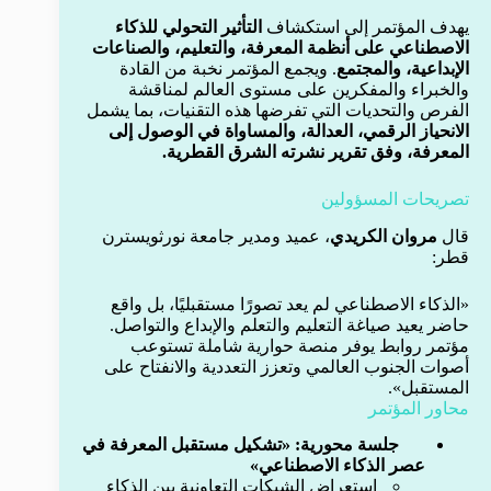
يهدف المؤتمر إلى استكشاف
التأثير التحولي للذكاء
الاصطناعي على أنظمة المعرفة، والتعليم، والصناعات
الإبداعية، والمجتمع
. ويجمع المؤتمر نخبة من القادة
والخبراء والمفكرين على مستوى العالم لمناقشة
الفرص والتحديات التي تفرضها هذه التقنيات، بما يشمل
الانحياز الرقمي، العدالة، والمساواة في الوصول إلى
المعرفة، وفق تقرير نشرته الشرق القطرية.
تصريحات المسؤولين
قال
مروان الكريدي
، عميد ومدير جامعة نورثويسترن
قطر:
«الذكاء الاصطناعي لم يعد تصورًا مستقبليًا، بل واقع
حاضر يعيد صياغة التعليم والتعلم والإبداع والتواصل.
مؤتمر روابط يوفر منصة حوارية شاملة تستوعب
أصوات الجنوب العالمي وتعزز التعددية والانفتاح على
المستقبل».
محاور المؤتمر
جلسة محورية: «تشكيل مستقبل المعرفة في
عصر الذكاء الاصطناعي»
استعراض الشبكات التعاونية بين الذكاء