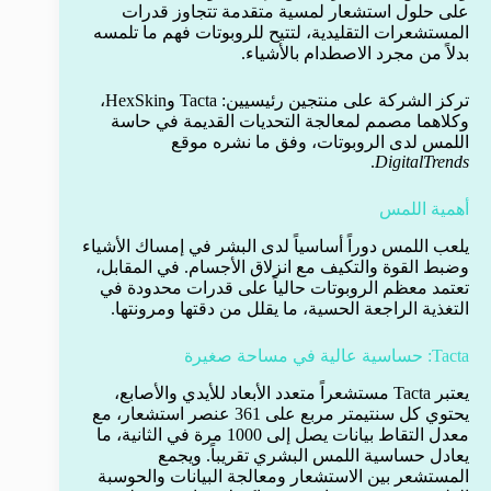
على حلول استشعار لمسية متقدمة تتجاوز قدرات
المستشعرات التقليدية، لتتيح للروبوتات فهم ما تلمسه
بدلاً من مجرد الاصطدام بالأشياء.
تركز الشركة على منتجين رئيسيين: Tacta وHexSkin،
وكلاهما مصمم لمعالجة التحديات القديمة في حاسة
اللمس لدى الروبوتات، وفق ما نشره موقع
.
DigitalTrends
أهمية اللمس
يلعب اللمس دوراً أساسياً لدى البشر في إمساك الأشياء
وضبط القوة والتكيف مع انزلاق الأجسام. في المقابل،
تعتمد معظم الروبوتات حالياً على قدرات محدودة في
التغذية الراجعة الحسية، ما يقلل من دقتها ومرونتها.
Tacta: حساسية عالية في مساحة صغيرة
يعتبر Tacta مستشعراً متعدد الأبعاد للأيدي والأصابع،
يحتوي كل سنتيمتر مربع على 361 عنصر استشعار، مع
معدل التقاط بيانات يصل إلى 1000 مرة في الثانية، ما
يعادل حساسية اللمس البشري تقريباً. ويجمع
المستشعر بين الاستشعار ومعالجة البيانات والحوسبة