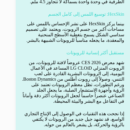
الطرفية في وحدة واحدة بسماكة لا تتجاوز 4.5 ملم.
HexSkin: توسيع اللمس إلى كامل الجسم
بينما يركز HexSkin على نشر الإحساس باللمس على
مساحات أكبر من جسم الروبوت، ويعتمد على تصميم
سداسي الشكل يسمح بتغطية الأسطح المنحنية
والمعقدة، ما يجعله مناسباً للروبوتات الشبيهة بالبشر.
مستقبل أكثر إنسانية للروبوتات
شهد معرض CES 2026 عروضاً لافتة للروبوتات، من
الروبوت المنزلي LG CLOiD المساعد في الأعمال
اليومية، إلى الروبوتات البشرية القادرة على لعب
التنس، وصولاً إلى روبوت أطلس من Boston Dynamics.
ورغم التطورات، تظل معظم الروبوتات تعتمد على
الرؤية وأجهزة الاستشعار الصلبة، ما يجعل الجلد
الصناعي عنصراً حاسماً لجعل الروبوتات أكثر دقة وأماناً
في التفاعل مع البشر والبيئة المحيطة.
إذا نجحت هذه التقنيات في الوصول إلى الإنتاج التجاري
الواسع، قد نشهد جيل جديد من الروبوتات لا يكتفي
بالرؤية والحركة، بل يشعر بالعالم من حوله.