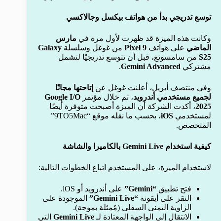
توسع تدريجي بدأ من هواتف بيكسل وجالاكسي
وكانت هذه الميزة قد ظهرت لأول مرة في
مارس
الماضي
على هواتف
Pixel 9
من غوغل وسلسلة
Galaxy
S25
من سامسونغ، قبل أن تتوسع تدريجيًا لتشمل
مشتركي
Gemini Advanced
.
وفي منتصف أبريل، أعلنت غوغل عن
إتاحتها مجانًا
لجميع مستخدمي أندرويد
، ثم خلال مؤتمر
Google I/O
2025
، أكدت الشركة أن الميزة أصبحت متوفرة أيضًا
لمستخدمي
iOS
، بحسب ما نقله موقع “9TO5Mac”
المتخصص.
كيفية استخدام Gemini Live بالكاميرا والشاشة
لاستخدام الميزة، على المستخدم اتباع الخطوات التالية:
فتح تطبيق
“Gemini”
على أندرويد أو iOS.
النقر على أيقونة
“Gemini Live”
الموجودة على
الزاوية اليمنى السفلى (مُمثلة بموجة).
الانتقال إلى الواجهة المعتادة لـ
Gemini Live
التي