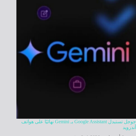
جوجل تستبدل Google Assistant بـ Gemini نهائيًا على هواتف
أندرويد