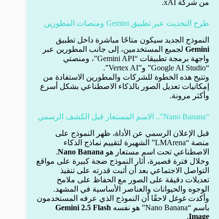
من شركة xAI.
طرح التحديث عبر تطبيق Gemini ومنصات المطورين
النموذج الجديد سيكون متاحًا مباشرة داخل تطبيق
Gemini
لجميع المستخدمين، إلى جانب المطورين عبر
واجهة برمجة تطبيقات “Gemini API”، ومنصتي
“Google AI Studio” و”Vertex AI”.
وتتيح هذه الخطوة للشركات والمطورين الاستفادة من
إمكانيات تعديل الصور بالذكاء الاصطناعي بشكل أسرع
وأكثر مرونة.
“Nano Banana”.. الاسم المستعار قبل الكشف الرسمي
قبل الإعلان الرسمي عن الأداة، ظهر النموذج على
منصة “LMArena” الشهيرة لتقييم نماذج الذكاء
الاصطناعي تحت اسم مستعار هو
Nano Banana
.
وخلال فترة قصيرة، أثار النموذج ضجة كبيرة على مواقع
التواصل الاجتماعي بعد أن أثبت قدرته على تنفيذ
تعديلات دقيقة على الصور مع الحفاظ على ملامح
الوجوه والحيوانات والعناصر الأساسية في المشهد.
وأكدت غوغل لاحقًا أن النموذج الذي عرفه المستخدمون
باسم “Nano Banana” هو نفسه
Gemini 2.5 Flash
.
Image