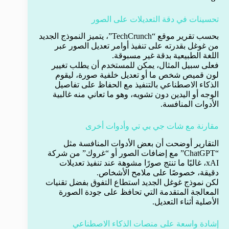
تحسينات في دقة التعديلات على الصور
بحسب تقرير موقع “TechCrunch”، يتميز النموذج الجديد
من غوغل بقدرته على تنفيذ أوامر تعديل الصور عبر
اللغة الطبيعية بدقة غير مسبوقة.
فعلى سبيل المثال، يمكن للمستخدم أن يطلب تغيير
لون قميص شخص ما أو تعديل خلفية صورة، ليقوم
الذكاء الاصطناعي بالتنفيذ مع الحفاظ على تفاصيل
الوجه أو اليدين دون تشويه، وهو ما تعاني منه غالبية
الأدوات المنافسة.
مقارنة مع شات جي بي تي وأدوات أخرى
التقارير أوضحت أن بعض الأدوات المنافسة مثل
“ChatGPT” مع إضافات الصور أو “غروك” من شركة
xAI، غالبًا ما تنتج صورًا مشوهة عند تنفيذ تعديلات
دقيقة، خصوصًا على ملامح الأشخاص.
لكن نموذج غوغل الجديد استطاع التفوق بفضل تقنيات
المعالجة المتقدمة التي تحافظ على جودة الصورة
الأصلية أثناء التعديل.
إشادة واسعة على منصات الذكاء الاصطناعي