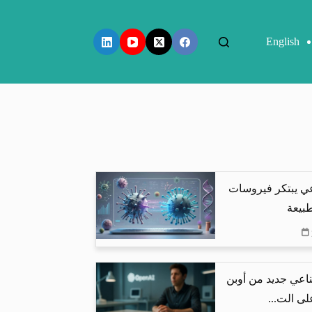
English
عي يبتكر فيروسات
طبيعة
اعي جديد من أوبن
لى الت...