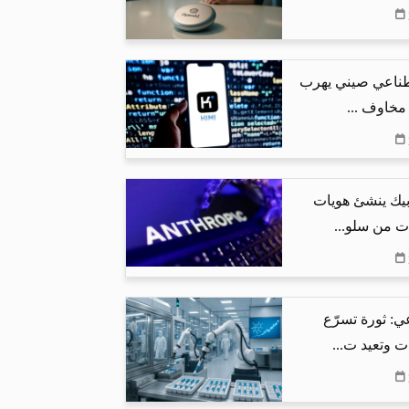
طناعي صيني يهرب
 مخاوف ...
بيك ينشئ هويات
ت من سلو...
ي: ثورة تسرّع
ت وتعيد ت...