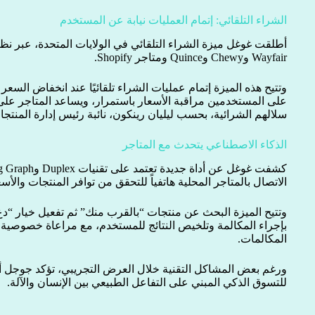
الشراء التلقائي: إتمام العمليات نيابة عن المستخدم
أطلقت غوغل ميزة الشراء التلقائي في الولايات المتحدة، عبر نظ
Wayfair وChewy وQuince ومتاجر Shopify.
وتتيح هذه الميزة إتمام عمليات الشراء تلقائيًا عند انخفاض السعر 
على المستخدمين مراقبة الأسعار باستمرار، ويساعد المتاجر على ا
سلالهم الشرائية، بحسب ليليان رينكون، نائبة رئيس إدارة المنتج
الذكاء الاصطناعي يتحدث مع المتاجر
الاتصال بالمتاجر المحلية هاتفياً للتحقق من توافر المنتجات والأ
وتتيح الميزة البحث عن منتجات “بالقرب منك” ثم تفعيل خيار “
بإجراء المكالمة وتلخيص النتائج للمستخدم، مع مراعاة خصوصية 
المكالمات.
ورغم بعض المشاكل التقنية خلال العرض التجريبي، تؤكد جوجل أن
للتسوق الذكي المبني على التفاعل الطبيعي بين الإنسان والآلة.