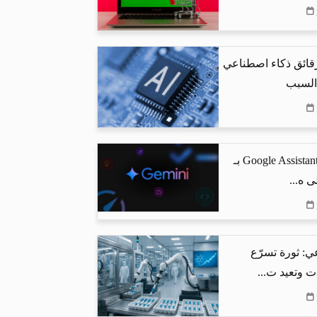
رقائق ذكاء اصطناعي
 السبب
جوجل تستبدل Google Assistant بـ
ي: ثورة تسرّع
ت وتعيد ت...