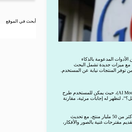
أبحث في الموقع
أدوات المدعومة بالذكاء
، مع ميزات جديدة تشمل البحث
 من توفر المنتجات نيابة عن المستخدم.
الميزة الأبرز هي البحث بالمحادثة في وضع الذكاء الاصطناعي (AI Mode)، حيث يمكن للمستخدم طرح
؟”، لتظهر له إجابات مرئية، مقارنة
وتستند هذه الميزة إلى قاعدة بيانات Shopping Graph التي تضم أكثر من 50 مليار منتج، مع تحديث
ديم مقترحات غنية بالصور والأفكار،