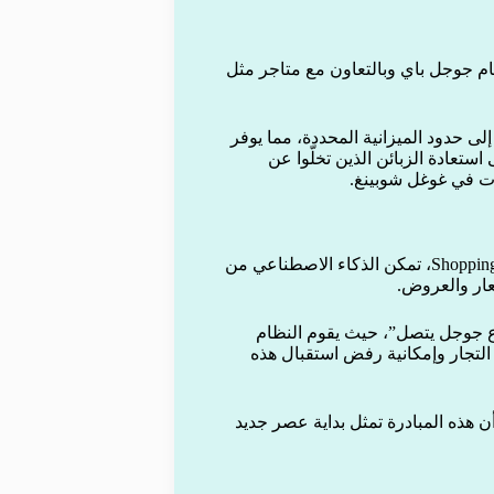
ام جوجل باي وبالتعاون مع متاجر مثل
إلى حدود الميزانية المحددة، مما يوفر
ستعادة الزبائن الذين تخلّوا عن
ات في غوغل شوبينغ.
كشفت غوغل عن أداة جديدة تعتمد على تقنيات Duplex وShopping Graph، تمكن الذكاء الاصطناعي من
سعار والعروض.
دع جوجل يتصل”، حيث يقوم النظام
التجار وإمكانية رفض استقبال هذه
 هذه المبادرة تمثل بداية عصر جديد