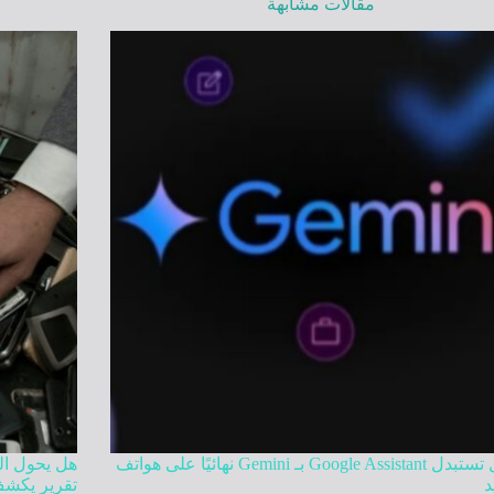
مقالات مشابهة
جوجل تستبدل Google Assistant بـ Gemini نهائيًا على هواتف
هل يحول الذ
د
تقرير يكشف