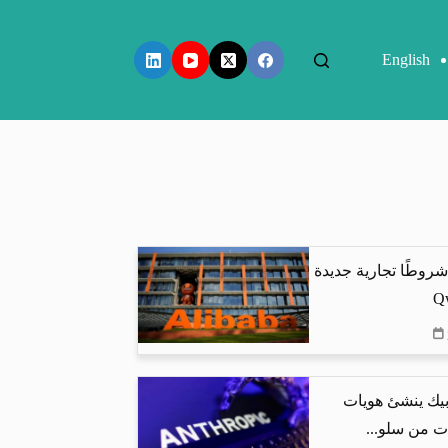
English
شروطًا تجارية جديدة
بيك ينشئ هويات
ت من سلو...