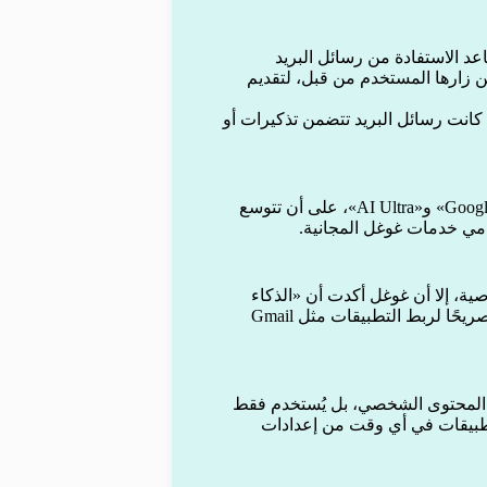
د الاستفادة من رسائل البريد
ن زارها المستخدم من قبل، لتقديم
 كانت رسائل البريد تتضمن تذكيرات أو
تتوفر الميزة حاليًا في مرحلة تجريبية لمشتركي خطط «Google AI Pro» و«AI Ultra»، على أن تتوسع
مي خدمات غوغل المجانية.
ية، إلا أن غوغل أكدت أن «الذكاء
الشخصي» اختياري بالكامل، ولا يعمل إلا بعد منح المستخدم إذنًا صريحًا لربط التطبيقات مثل Gmail
ى المحتوى الشخصي، بل يُستخدم فقط
لتطبيقات في أي وقت من إعدادات