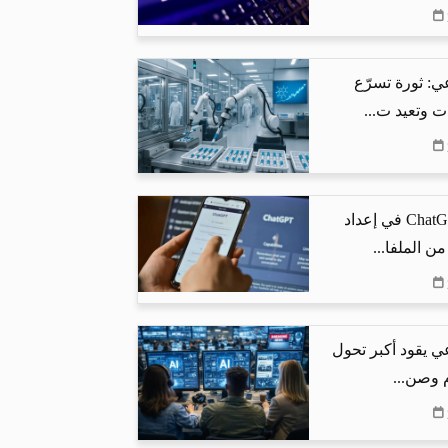
ي: ثورة تسرّع
ت وتعيد ت...
كيف يساعد ChatGPT في إعداد
من الملفا...
ي يقود أكبر تحول
م وصن...