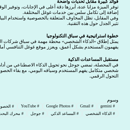
فوائد كبيرة مقابل تحديات واضحة
توفر الميزة مزايا عدة، أبرزها دقة أعلى في الإجابات، وتوفير ال
إضافة إلى تكامل سلس بين خدمات غوغل المختلفة.
وفي المقابل، تظل المخاوف المتعلقة بالخصوصية واستخدام البيا
تثير الجدل حول هذه التقنية.
خطوة استراتيجية في سباق التكنولوجيا
يمثل إطلاق «الذكاء الشخصي» محطة مهمة في سباق شركات التك
يفهمون المستخدم بشكل أعمق، ويعزز موقع غوغل التنافسي أمام شركات م
مستقبل المساعدات الذكية
في المحصلة، تمضي جوجل نحو تحويل الذكاء الاصطناعي من أداة
شخصي متكامل يفهم المستخدم وسياقه اليومي، مع بقاء الخصوصي
التحول الرقمي.
وسوم
YouTube
#
Google Photos
#
Gmail
#
gemini
#
#
الخصوص
#
الذكاء الشخصي
#
المساعد الذكي
#
جوجل
#
محرك البحث